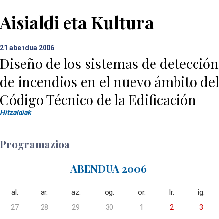
Aisialdi eta Kultura
21
abendua 2006
Diseño de los sistemas de detección
de incendios en el nuevo ámbito del
Código Técnico de la Edificación
Hitzaldiak
Programazioa
ABENDUA 2006
al.
ar.
az.
og.
or.
lr.
ig.
27
28
29
30
1
2
3