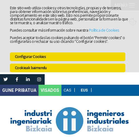
MENU
Este sitio web utiliza cookies y otras tecnologías, propias y de terceros,
para obtener información sobre tus preferencias, navegación y
comportamiento en este sitio web. Esto nos permite proporcionarte
Elkargoa
distintas funcionalidades en la página web, personalizar la forma en la que
se te muestra, o analizar nuestro tráfico.
Puedes consultar más información sobre nuestra
Política de Cookies
Izapidetz
Puedes aceptar todas las cookies pulsando el botón “Permitir cookies” o
configurarlas o rechazar su uso clicando "Configurar cookies".
Zerbitzua
Configurar Cookies
Prestakun
Cookieak baimendu
Lanaren
Ataria
Nire
VISADOS
Gunea
Komunika
Leihatila
bakarra