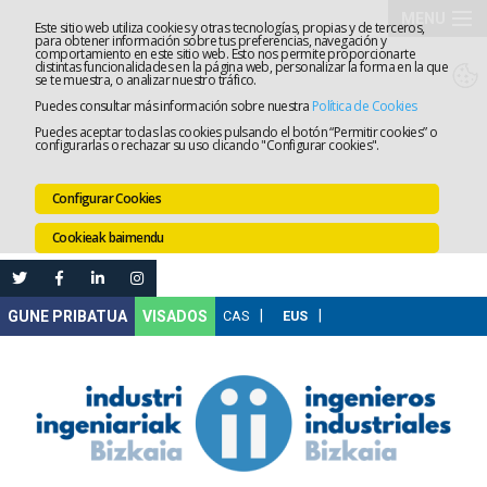
MENU
Este sitio web utiliza cookies y otras tecnologías, propias y de terceros,
para obtener información sobre tus preferencias, navegación y
comportamiento en este sitio web. Esto nos permite proporcionarte
Elkargoa
distintas funcionalidades en la página web, personalizar la forma en la que
se te muestra, o analizar nuestro tráfico.
Puedes consultar más información sobre nuestra
Política de Cookies
Izapidetz
Puedes aceptar todas las cookies pulsando el botón “Permitir cookies” o
configurarlas o rechazar su uso clicando "Configurar cookies".
Zerbitzua
Configurar Cookies
Prestakun
Cookieak baimendu
Lanaren
Ataria
Nire
VISADOS
Gunea
Komunika
Leihatila
bakarra