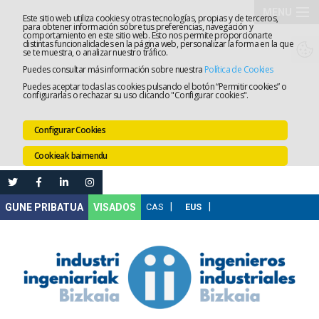
MENU
Este sitio web utiliza cookies y otras tecnologías, propias y de terceros,
para obtener información sobre tus preferencias, navegación y
comportamiento en este sitio web. Esto nos permite proporcionarte
Elkargoa
distintas funcionalidades en la página web, personalizar la forma en la que
se te muestra, o analizar nuestro tráfico.
Puedes consultar más información sobre nuestra
Política de Cookies
Izapidetz
Puedes aceptar todas las cookies pulsando el botón “Permitir cookies” o
configurarlas o rechazar su uso clicando "Configurar cookies".
Zerbitzua
Configurar Cookies
Prestakun
Cookieak baimendu
Lanaren
Ataria
Nire
VISADOS
Gunea
Komunika
Leihatila
bakarra