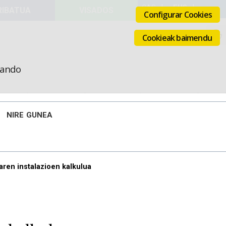
VISADOS
Configurar Cookies
Cookieak baimendu
icando
NIRE GUNEA
ren instalazioen kalkulua