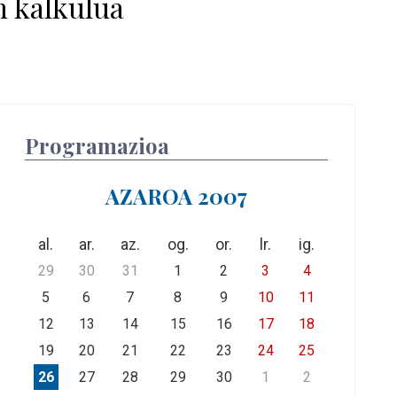
n kalkulua
Programazioa
AZAROA 2007
al.
ar.
az.
og.
or.
lr.
ig.
29
30
31
1
2
3
4
5
6
7
8
9
10
11
12
13
14
15
16
17
18
19
20
21
22
23
24
25
26
27
28
29
30
1
2