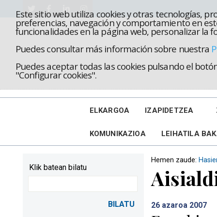
Este sitio web utiliza cookies y otras tecnologías, 
preferencias, navegación y comportamiento en este
funcionalidades en la página web, personalizar la fo
Puedes consultar más información sobre nuestra
P
Puedes aceptar todas las cookies pulsando el botón 
"Configurar cookies".
ELKARGOA
IZAPIDETZEA
KOMUNIKAZIOA
LEIHATILA BA
Hemen zaude:
Hasie
Klik batean bilatu
Aisiald
26
azaroa 2007