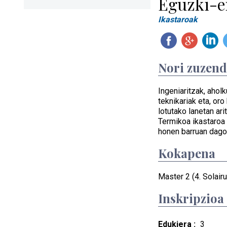
Eguzki-en
Ikastaroak
Nori zuzen
Ingeniaritzak, aholk
teknikariak eta, or
lotutako lanetan ar
Termikoa ikastaroa
honen barruan dago
Kokapena
Master 2 (4. Solairu
Inskripzioa
Edukiera :
3