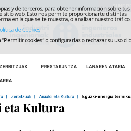
propias y de terceros, para obtener información sobre tus
 sitio web. Esto nos permite proporcionarte distintas
rma en la que se te muestra, o analizar nuestro tráfico.
olítica de Cookies
“Permitir cookies” o configurarlas o rechazar su uso cl
ZERBITZUAK
PRESTAKUNTZA
LANAREN ATARIA
KARRA
ra
Zerbitzuak
Aisialdi eta Kultura
Eguzki-energia termikoa
i eta Kultura