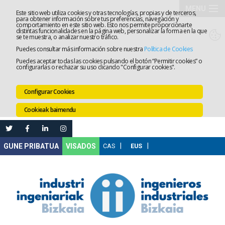
MENU
Este sitio web utiliza cookies y otras tecnologías, propias y de terceros,
para obtener información sobre tus preferencias, navegación y
comportamiento en este sitio web. Esto nos permite proporcionarte
Elkargoa
distintas funcionalidades en la página web, personalizar la forma en la que
se te muestra, o analizar nuestro tráfico.
Puedes consultar más información sobre nuestra
Política de Cookies
Izapidetz
Puedes aceptar todas las cookies pulsando el botón “Permitir cookies” o
configurarlas o rechazar su uso clicando "Configurar cookies".
Zerbitzua
Configurar Cookies
Prestakun
Cookieak baimendu
Lanaren
Ataria
Nire
VISADOS
Gunea
Komunika
Leihatila
bakarra