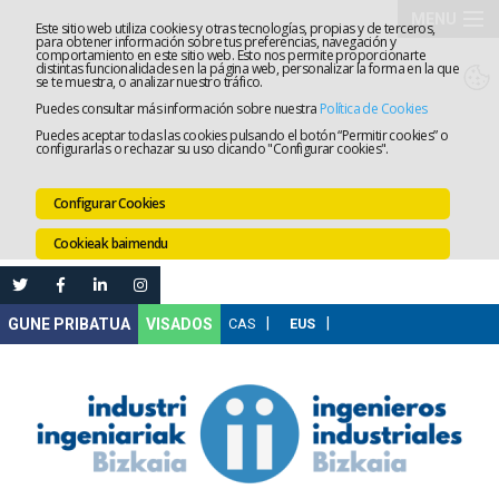
MENU
Este sitio web utiliza cookies y otras tecnologías, propias y de terceros,
para obtener información sobre tus preferencias, navegación y
comportamiento en este sitio web. Esto nos permite proporcionarte
Elkargoa
distintas funcionalidades en la página web, personalizar la forma en la que
se te muestra, o analizar nuestro tráfico.
Puedes consultar más información sobre nuestra
Política de Cookies
Izapidetz
Puedes aceptar todas las cookies pulsando el botón “Permitir cookies” o
configurarlas o rechazar su uso clicando "Configurar cookies".
Zerbitzua
Configurar Cookies
Prestakun
Cookieak baimendu
Lanaren
Ataria
Nire
VISADOS
Gunea
Komunika
Leihatila
bakarra