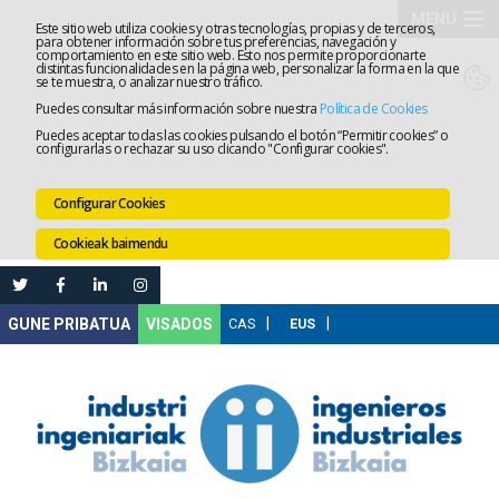
MENU
Este sitio web utiliza cookies y otras tecnologías, propias y de terceros,
para obtener información sobre tus preferencias, navegación y
comportamiento en este sitio web. Esto nos permite proporcionarte
Elkargoa
distintas funcionalidades en la página web, personalizar la forma en la que
se te muestra, o analizar nuestro tráfico.
Puedes consultar más información sobre nuestra
Política de Cookies
Izapidetz
Puedes aceptar todas las cookies pulsando el botón “Permitir cookies” o
configurarlas o rechazar su uso clicando "Configurar cookies".
Zerbitzua
Configurar Cookies
Prestakun
Cookieak baimendu
Lanaren
Ataria
Nire
VISADOS
Gunea
Komunika
Leihatila
bakarra