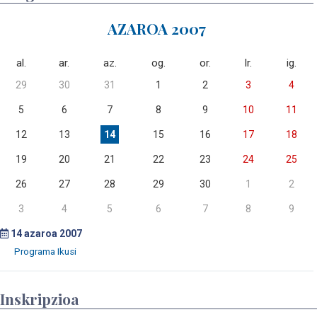
AZAROA 2007
al.
ar.
az.
og.
or.
lr.
ig.
29
30
31
1
2
3
4
5
6
7
8
9
10
11
12
13
14
15
16
17
18
19
20
21
22
23
24
25
26
27
28
29
30
1
2
3
4
5
6
7
8
9
14
azaroa 2007
Inskripzioa