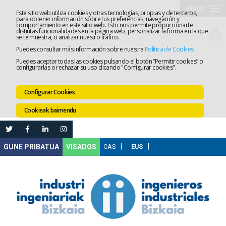
MENU
Este sitio web utiliza cookies y otras tecnologías, propias y de terceros,
para obtener información sobre tus preferencias, navegación y
comportamiento en este sitio web. Esto nos permite proporcionarte
Elkargoa
distintas funcionalidades en la página web, personalizar la forma en la que
se te muestra, o analizar nuestro tráfico.
Puedes consultar más información sobre nuestra
Política de Cookies
Izapidetz
Puedes aceptar todas las cookies pulsando el botón “Permitir cookies” o
configurarlas o rechazar su uso clicando "Configurar cookies".
Zerbitzua
Configurar Cookies
Prestakun
Cookieak baimendu
Lanaren
Ataria
Nire
VISADOS
Gunea
Komunika
Leihatila
bakarra