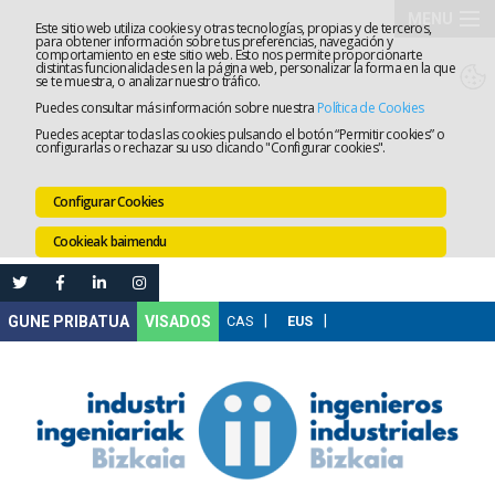
MENU
Este sitio web utiliza cookies y otras tecnologías, propias y de terceros,
para obtener información sobre tus preferencias, navegación y
comportamiento en este sitio web. Esto nos permite proporcionarte
Elkargoa
distintas funcionalidades en la página web, personalizar la forma en la que
se te muestra, o analizar nuestro tráfico.
Puedes consultar más información sobre nuestra
Política de Cookies
Izapidetz
Puedes aceptar todas las cookies pulsando el botón “Permitir cookies” o
configurarlas o rechazar su uso clicando "Configurar cookies".
Zerbitzua
Configurar Cookies
Prestakun
Cookieak baimendu
Lanaren
Ataria
Nire
VISADOS
Gunea
Komunika
Leihatila
bakarra