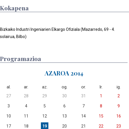
Kokapena
Bizkaiko Industri Ingeniarien Elkargo Ofiziala (Mazarredo, 69 - 4.
solairua, Bilbo)
Programazioa
AZAROA 2014
al.
ar.
az.
og.
or.
lr.
ig.
27
28
29
30
31
1
2
3
4
5
6
7
8
9
10
11
12
13
14
15
16
17
18
19
20
21
22
23