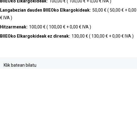
BIIEOko Elkargokideak:
100,00 € ( 100,00 € + 0,00 € IVA )
Langabezian dauden BIIEOko Elkargokideak:
50,00 € ( 50,00 € + 0,00
€ IVA )
Hitzarmenak:
100,00 € ( 100,00 € + 0,00 € IVA )
BIIEOko Elkargokideak ez direnak:
130,00 € ( 130,00 € + 0,00 € IVA )
Klik batean bilatu
buscador
web mapa
accesibilidad
pribatasun politika
Cookien Politika
lege abisua
Sarrera
Direktorioa
Dyna
Informazioaren barne kanala