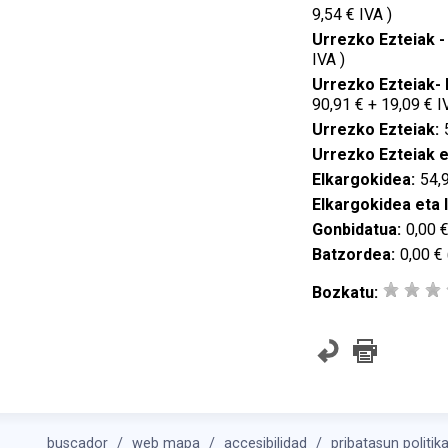
9,54 € IVA )
Urrezko Ezteiak -
IVA )
Urrezko Ezteiak- 
90,91 € + 19,09 € I
Urrezko Ezteiak:
Urrezko Ezteiak e
Elkargokidea:
54,9
Elkargokidea eta 
Gonbidatua:
0,00 €
Batzordea:
0,00 € 
Bozkatu:
buscador
web mapa
accesibilidad
pribatasun politik