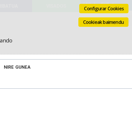
VISADOS
Configurar Cookies
Cookieak baimendu
icando
NIRE GUNEA