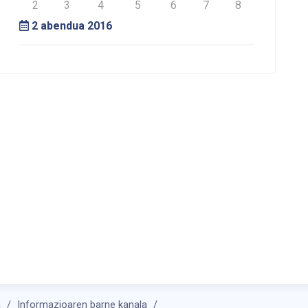
2
3
4
5
6
7
8
2
abendua 2016
a
Informazioaren barne kanala