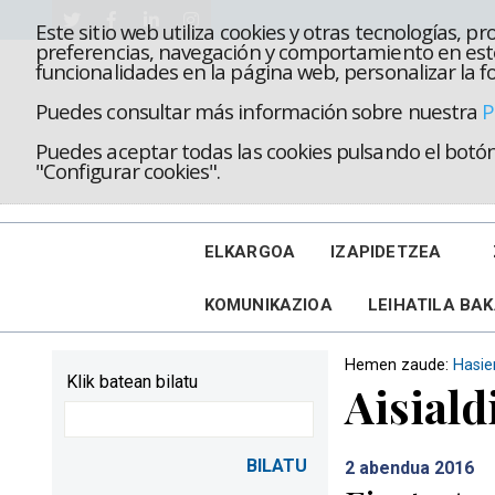
Este sitio web utiliza cookies y otras tecnologías, 
preferencias, navegación y comportamiento en este
funcionalidades en la página web, personalizar la fo
Puedes consultar más información sobre nuestra
P
Puedes aceptar todas las cookies pulsando el botón 
"Configurar cookies".
ELKARGOA
IZAPIDETZEA
KOMUNIKAZIOA
LEIHATILA BA
Hemen zaude:
Hasie
Klik batean bilatu
Aisiald
2
abendua 2016