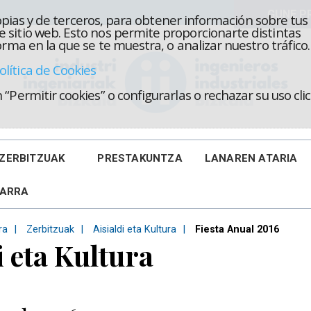
propias y de terceros, para obtener información sobre tus
 sitio web. Esto nos permite proporcionarte distintas
rma en la que se te muestra, o analizar nuestro tráfico.
olítica de Cookies
“Permitir cookies” o configurarlas o rechazar su uso cl
ZERBITZUAK
PRESTAKUNTZA
LANAREN ATARIA
KARRA
ra
Zerbitzuak
Aisialdi eta Kultura
Fiesta Anual 2016
i eta Kultura