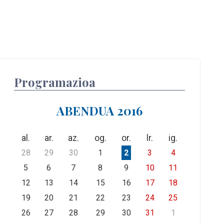
Programazioa
ABENDUA 2016
al.
ar.
az.
og.
or.
lr.
ig.
28
29
30
1
2
3
4
5
6
7
8
9
10
11
12
13
14
15
16
17
18
19
20
21
22
23
24
25
26
27
28
29
30
31
1