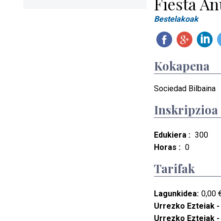
Fiesta An
Bestelakoak
Kokapena
Sociedad Bilbaina
Inskripzioa
Edukiera :
300
Horas :
0
Tarifak
Lagunkidea:
0,00 €
Urrezko Ezteiak -
Urrezko Ezteiak -