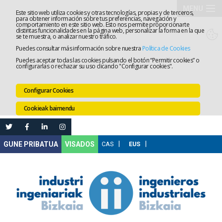
MENU
Este sitio web utiliza cookies y otras tecnologías, propias y de terceros,
para obtener información sobre tus preferencias, navegación y
comportamiento en este sitio web. Esto nos permite proporcionarte
Elkargoa
distintas funcionalidades en la página web, personalizar la forma en la que
se te muestra, o analizar nuestro tráfico.
Puedes consultar más información sobre nuestra
Política de Cookies
Izapidetz
Puedes aceptar todas las cookies pulsando el botón “Permitir cookies” o
configurarlas o rechazar su uso clicando "Configurar cookies".
Zerbitzua
Configurar Cookies
Prestakun
Cookieak baimendu
Lanaren
Ataria
Nire
VISADOS
Gunea
Komunika
Leihatila
bakarra