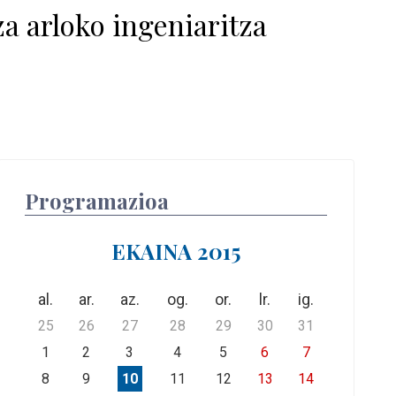
a arloko ingeniaritza
Programazioa
EKAINA 2015
al.
ar.
az.
og.
or.
lr.
ig.
25
26
27
28
29
30
31
1
2
3
4
5
6
7
8
9
10
11
12
13
14