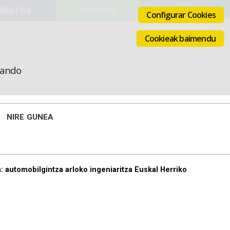
VISADOS
Configurar Cookies
Cookieak baimendu
icando
NIRE GUNEA
: automobilgintza arloko ingeniaritza Euskal Herriko