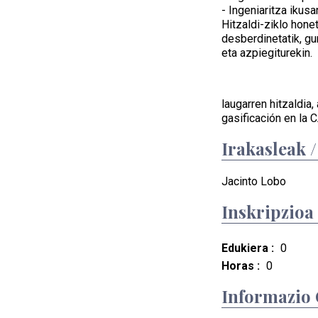
- Ingeniaritza ikus
Hitzaldi-ziklo honet
desberdinetatik, gu
eta azpiegiturekin.
laugarren hitzaldia
gasificación en la 
Irakasleak 
Jacinto Lobo
Inskripzioa
Edukiera :
0
Horas :
0
Informazio