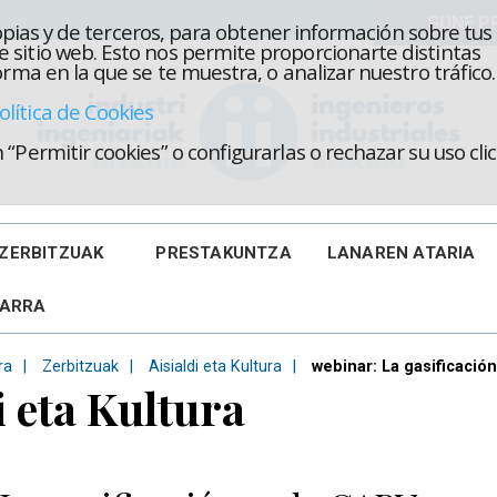
propias y de terceros, para obtener información sobre tus
 sitio web. Esto nos permite proporcionarte distintas
rma en la que se te muestra, o analizar nuestro tráfico.
olítica de Cookies
“Permitir cookies” o configurarlas o rechazar su uso cl
ZERBITZUAK
PRESTAKUNTZA
LANAREN ATARIA
KARRA
ra
Zerbitzuak
Aisialdi eta Kultura
webinar: La gasificació
i eta Kultura