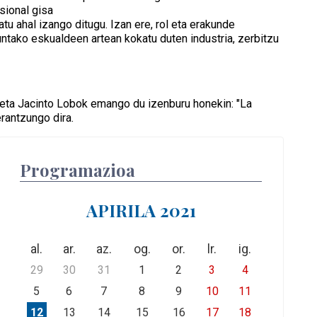
sional gisa
tu ahal izango ditugu. Izan ere, rol eta erakunde
untako eskualdeen artean kokatu duten industria, zerbitzu
an eta Jacinto Lobok emango du izenburu honekin: "La
rantzungo dira.
Programazioa
APIRILA 2021
al.
ar.
az.
og.
or.
lr.
ig.
29
30
31
1
2
3
4
5
6
7
8
9
10
11
12
13
14
15
16
17
18