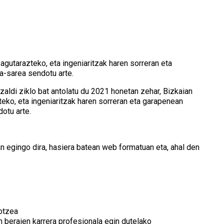
zagutarazteko, eta ingeniaritzak haren sorreran eta
a-sarea sendotu arte.
zaldi ziklo bat antolatu du 2021 honetan zehar, Bizkaian
teko, eta ingeniaritzak haren sorreran eta garapenean
otu arte.
n egingo dira, hasiera batean web formatuan eta, ahal den
otzea
n beraien karrera profesionala egin dutelako