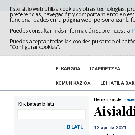
Este sitio web utiliza cookies y otras tecnologías, 
preferencias, navegación y comportamiento en este
funcionalidades en la página web, personalizar la fo
Puedes consultar más información sobre nuestra
P
Puedes aceptar todas las cookies pulsando el botón 
"Configurar cookies".
ELKARGOA
IZAPIDETZEA
KOMUNIKAZIOA
LEIHATILA BA
Hemen zaude:
Hasie
Klik batean bilatu
Aisiald
12
apirila 2021