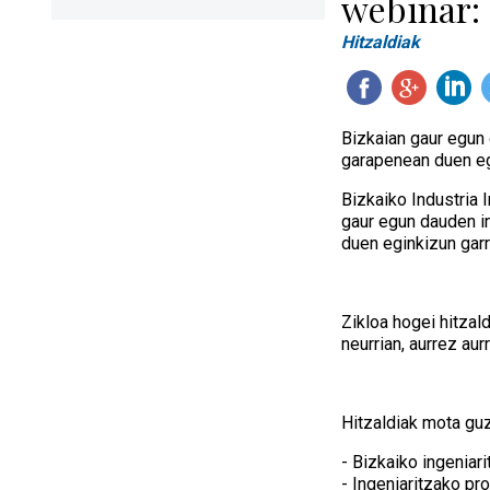
webinar: 
Hitzaldiak
Bizkaian gaur egun 
garapenean duen eg
Bizkaiko Industria 
gaur egun dauden in
duen eginkizun garr
Zikloa hogei hitzal
neurrian, aurrez au
Hitzaldiak mota guz
- Bizkaiko ingenia
- Ingeniaritzako pr