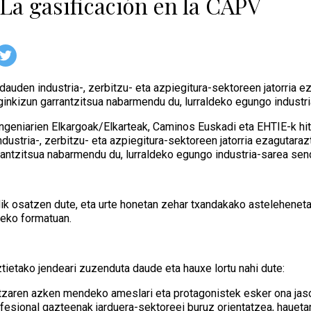
La gasificación en la CAPV
dauden industria-, zerbitzu- eta azpiegitura-sektoreen jatorria e
inkizun garrantzitsua nabarmendu du, lurraldeko egungo industri
Ingeniarien Elkargoak/Elkarteak, Caminos Euskadi eta EHTIE-k hit
dustria-, zerbitzu- eta azpiegitura-sektoreen jatorria ezagutaraz
antzitsua nabarmendu du, lurraldeko egungo industria-sarea send
dik osatzen dute, eta urte honetan zehar txandakako asteleheneta
rreko formatuan.
tietako jendeari zuzenduta daude eta hauxe lortu nahi dute:
ritzaren azken mendeko ameslari eta protagonistek esker ona jas
ofesional gazteenak jarduera-sektoreei buruz orientatzea, haueta