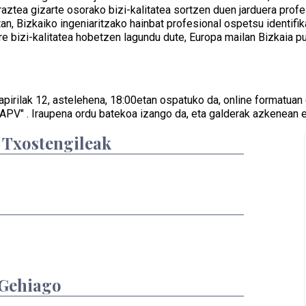
araztea gizarte osorako bizi-kalitatea sortzen duen jarduera profe
an, Bizkaiko ingeniaritzako hainbat profesional ospetsu identifika
re bizi-kalitatea hobetzen lagundu dute, Europa mailan Bizkaia p
, apirilak 12, astelehena, 18:00etan ospatuko da, online formatu
CAPV" . Iraupena ordu batekoa izango da, eta galderak azkenean e
/ Txostengileak
 Gehiago