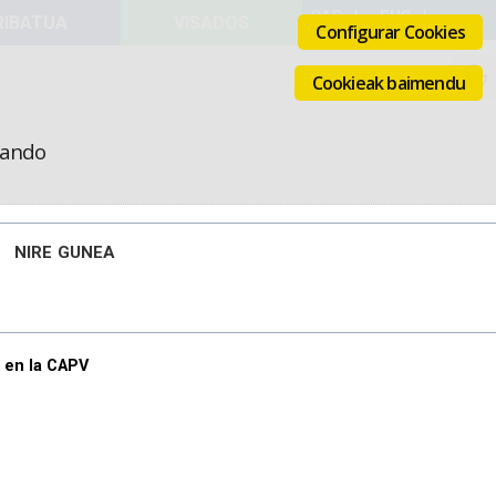
VISADOS
Configurar Cookies
Cookieak baimendu
icando
NIRE GUNEA
n en la CAPV