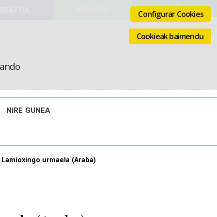
VISADOS
Configurar Cookies
Cookieak baimendu
icando
NIRE GUNEA
a Lamioxingo urmaela (Araba)