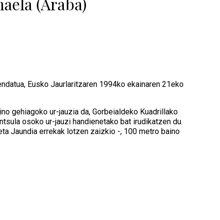
aela (Araba)
zendatua, Eusko Jaurlaritzaren 1994ko ekainaren 21eko
aino gehiagoko ur-jauzia da, Gorbeialdeko Kuadrillako
ntsula osoko ur-jauzi handienetako bat irudikatzen du.
 eta Jaundia errekak lotzen zaizkio -, 100 metro baino