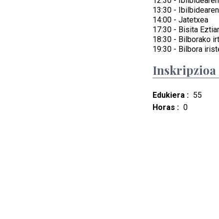
12:30 - Ibilbideare
13:30 - Ibilbideare
14:00 - Jatetxea
17:30 - Bisita Ezti
18:30 - Bilborako ir
19:30 - Bilbora iri
Inskripzioa
Edukiera :
55
Horas :
0