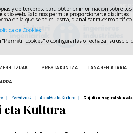
propias y de terceros, para obtener información sobre tus
 sitio web. Esto nos permite proporcionarte distintas
rma en la que se te muestra, o analizar nuestro tráfico.
olítica de Cookies
“Permitir cookies” o configurarlas o rechazar su uso cl
ZERBITZUAK
PRESTAKUNTZA
LANAREN ATARIA
KARRA
ra
Zerbitzuak
Aisialdi eta Kultura
Gujuliko begiratokia et
i eta Kultura