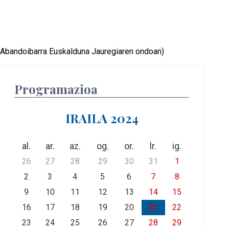
). Abandoibarra Euskalduna Jauregiaren ondoan)
Programazioa
IRAILA 2024
al.
ar.
az.
og.
or.
lr.
ig.
26
27
28
29
30
31
1
2
3
4
5
6
7
8
9
10
11
12
13
14
15
16
17
18
19
20
21
22
23
24
25
26
27
28
29