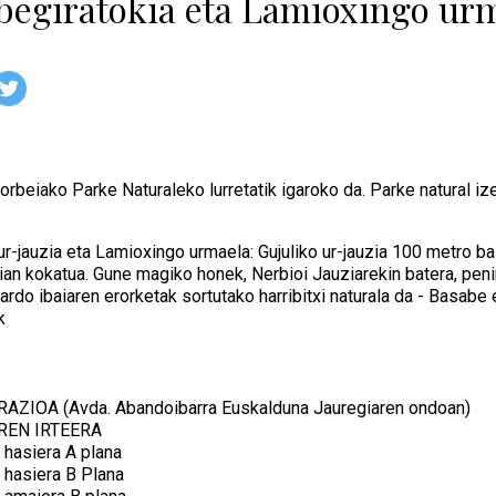
begiratokia eta Lamioxingo urm
rbeiako Parke Naturaleko lurretatik igaroko da. Parke natural i
 ur-jauzia eta Lamioxingo urmaela: Gujuliko ur-jauzia 100 metro b
ian kokatua. Gune magiko honek, Nerbioi Jauziarekin batera, peni
iardo ibaiaren erorketak sortutako harribitxi naturala da - Basabe
k
AZIOA (Avda. Abandoibarra Euskalduna Jauregiaren ondoan)
REN IRTEERA
n hasiera A plana
n hasiera B Plana