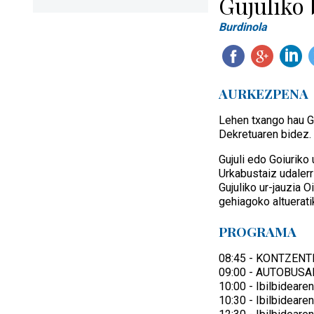
Gujuliko 
Burdinola
AURKEZPENA
Lehen txango hau Go
Dekretuaren bidez.
Gujuli edo Goiuriko
Urkabustaiz udalerr
Gujuliko ur-jauzia O
gehiagoko altuerati
PROGRAMA
08:45 - KONTZENTR
09:00 - AUTOBUSA
10:00 - Ibilbideare
10:30 - Ibilbideare