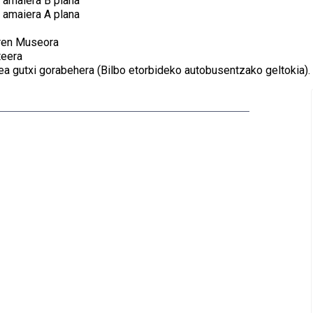
n amaiera B plana
n amaiera A plana
aren Museora
teera
stea gutxi gorabehera (Bilbo etorbideko autobusentzako geltokia