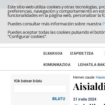
Este sitio web utiliza cookies y otras tecnologías, 
preferencias, navegación y comportamiento en este
funcionalidades en la página web, personalizar la fo
Puedes consultar más información sobre nuestra
P
Puedes aceptar todas las cookies pulsando el botón 
"Configurar cookies".
ELKARGOA
IZAPIDETZEA
KOMUNIKAZIOA
LEIHATILA BA
Hemen zaude:
Hasie
Klik batean bilatu
Aisiald
21
iraila 2024