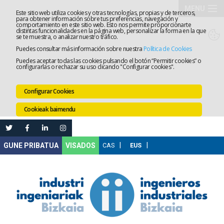
MENU
Este sitio web utiliza cookies y otras tecnologías, propias y de terceros,
para obtener información sobre tus preferencias, navegación y
comportamiento en este sitio web. Esto nos permite proporcionarte
Elkargoa
distintas funcionalidades en la página web, personalizar la forma en la que
se te muestra, o analizar nuestro tráfico.
Puedes consultar más información sobre nuestra
Política de Cookies
Izapidetz
Puedes aceptar todas las cookies pulsando el botón “Permitir cookies” o
configurarlas o rechazar su uso clicando "Configurar cookies".
Zerbitzua
Configurar Cookies
Prestakun
Cookieak baimendu
Lanaren
Ataria
Nire
VISADOS
Gunea
Komunika
Leihatila
bakarra