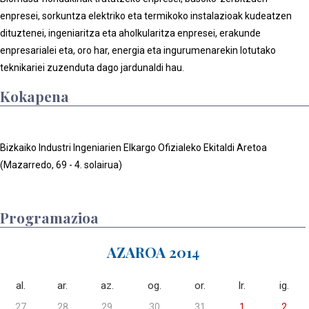
enpresei, sorkuntza elektriko eta termikoko instalazioak kudeatzen
dituztenei, ingeniaritza eta aholkularitza enpresei, erakunde
enpresarialei eta, oro har, energia eta ingurumenarekin lotutako
teknikariei zuzenduta dago jardunaldi hau.
Kokapena
Bizkaiko Industri Ingeniarien Elkargo Ofizialeko Ekitaldi Aretoa
(Mazarredo, 69 - 4. solairua)
Programazioa
AZAROA 2014
al.
ar.
az.
og.
or.
lr.
ig.
27
28
29
30
31
1
2