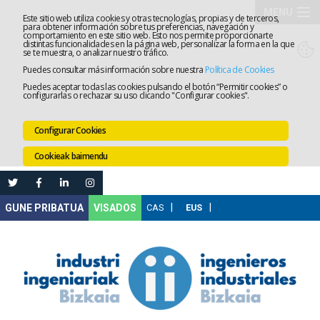
MENU
Este sitio web utiliza cookies y otras tecnologías, propias y de terceros,
para obtener información sobre tus preferencias, navegación y
comportamiento en este sitio web. Esto nos permite proporcionarte
Elkargoa
distintas funcionalidades en la página web, personalizar la forma en la que
se te muestra, o analizar nuestro tráfico.
Puedes consultar más información sobre nuestra
Política de Cookies
Izapidetz
Puedes aceptar todas las cookies pulsando el botón “Permitir cookies” o
configurarlas o rechazar su uso clicando "Configurar cookies".
Zerbitzua
Configurar Cookies
Prestakun
Cookieak baimendu
Lanaren
Ataria
Nire
VISADOS
Gunea
Komunika
Leihatila
bakarra