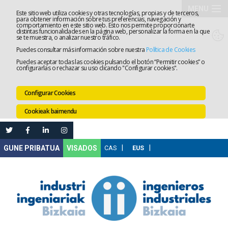
MENU
Este sitio web utiliza cookies y otras tecnologías, propias y de terceros,
para obtener información sobre tus preferencias, navegación y
comportamiento en este sitio web. Esto nos permite proporcionarte
Elkargoa
distintas funcionalidades en la página web, personalizar la forma en la que
se te muestra, o analizar nuestro tráfico.
Puedes consultar más información sobre nuestra
Política de Cookies
Izapidetz
Puedes aceptar todas las cookies pulsando el botón “Permitir cookies” o
configurarlas o rechazar su uso clicando "Configurar cookies".
Zerbitzua
Configurar Cookies
Prestakun
Cookieak baimendu
Lanaren
Ataria
Nire
VISADOS
Gunea
Komunika
Leihatila
bakarra