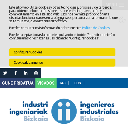
MENU
Este sitio web utiliza cookies y otras tecnologías, propias y de terceros,
para obtener información sobre tus preferencias, navegación y
comportamiento en este sitio web. Esto nos permite proporcionarte
Elkargoa
distintas funcionalidades en la página web, personalizar la forma en la que
se te muestra, o analizar nuestro tráfico.
Puedes consultar más información sobre nuestra
Política de Cookies
Izapidetz
Puedes aceptar todas las cookies pulsando el botón “Permitir cookies” o
configurarlas o rechazar su uso clicando "Configurar cookies".
Zerbitzua
Configurar Cookies
Prestakun
Cookieak baimendu
Lanaren
Ataria
Nire
VISADOS
Gunea
Komunika
Leihatila
bakarra