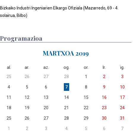
Bizkaiko Industri Ingeniarien Elkargo Ofiziala (Mazarredo, 69 - 4.
solairua, Bilbo)
Programazioa
MARTXOA 2019
al.
ar.
az.
og.
or.
lr.
ig.
25
26
27
28
1
2
3
4
5
6
7
8
9
10
11
12
13
14
15
16
17
18
19
20
21
22
23
24
25
26
27
28
29
30
31
1
2
3
4
5
6
7