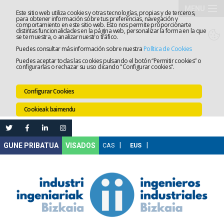
MENU
Este sitio web utiliza cookies y otras tecnologías, propias y de terceros,
para obtener información sobre tus preferencias, navegación y
comportamiento en este sitio web. Esto nos permite proporcionarte
Elkargoa
distintas funcionalidades en la página web, personalizar la forma en la que
se te muestra, o analizar nuestro tráfico.
Puedes consultar más información sobre nuestra
Política de Cookies
Izapidetz
Puedes aceptar todas las cookies pulsando el botón “Permitir cookies” o
configurarlas o rechazar su uso clicando "Configurar cookies".
Zerbitzua
Configurar Cookies
Prestakun
Cookieak baimendu
Lanaren
Ataria
Nire
VISADOS
Gunea
Komunika
Leihatila
bakarra