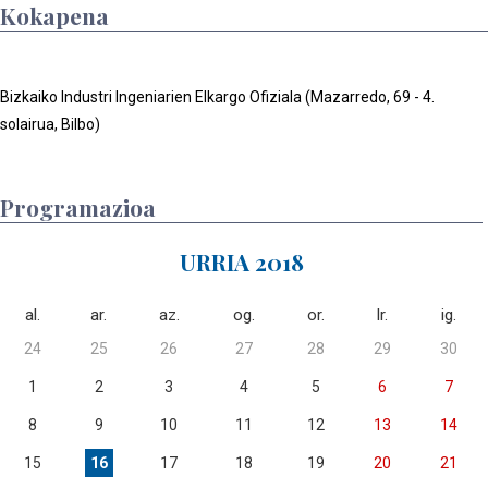
Kokapena
Bizkaiko Industri Ingeniarien Elkargo Ofiziala (Mazarredo, 69 - 4.
solairua, Bilbo)
Programazioa
URRIA 2018
al.
ar.
az.
og.
or.
lr.
ig.
24
25
26
27
28
29
30
1
2
3
4
5
6
7
8
9
10
11
12
13
14
15
16
17
18
19
20
21