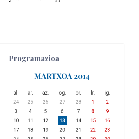
Programazioa
MARTXOA 2014
al.
ar.
az.
og.
or.
lr.
ig.
24
25
26
27
28
1
2
3
4
5
6
7
8
9
10
11
12
13
14
15
16
17
18
19
20
21
22
23