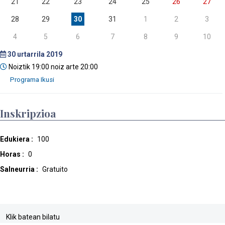
21
22
23
24
25
26
27
28
29
30
31
1
2
3
4
5
6
7
8
9
10
30
urtarrila 2019
Noiztik 19:00 noiz arte 20:00
Inskripzioa
Edukiera :
100
Horas :
0
Salneurria :
Gratuito
Klik batean bilatu