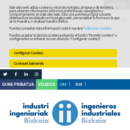
MENU
Este sitio web utiliza cookies y otras tecnologías, propias y de terceros,
para obtener información sobre tus preferencias, navegación y
comportamiento en este sitio web. Esto nos permite proporcionarte
Elkargoa
distintas funcionalidades en la página web, personalizar la forma en la que
se te muestra, o analizar nuestro tráfico.
Puedes consultar más información sobre nuestra
Política de Cookies
Izapidetz
Puedes aceptar todas las cookies pulsando el botón “Permitir cookies” o
configurarlas o rechazar su uso clicando "Configurar cookies".
Zerbitzua
Configurar Cookies
Prestakun
Cookieak baimendu
Lanaren
Ataria
Nire
VISADOS
Gunea
Komunika
Leihatila
bakarra