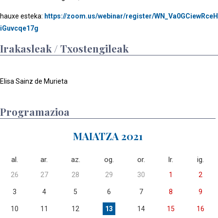
hauxe esteka:
https://zoom.us/webinar/register/WN_Va0GCiewRceH
iGuvcqe17g
Irakasleak / Txostengileak
Elisa Sainz de Murieta
Programazioa
MAIATZA 2021
al.
ar.
az.
og.
or.
lr.
ig.
26
27
28
29
30
1
2
3
4
5
6
7
8
9
10
11
12
13
14
15
16