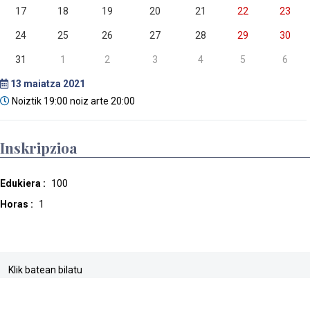
17
18
19
20
21
22
23
24
25
26
27
28
29
30
31
1
2
3
4
5
6
13
maiatza 2021
Noiztik 19:00 noiz arte 20:00
Inskripzioa
Edukiera :
100
Horas :
1
Klik batean bilatu