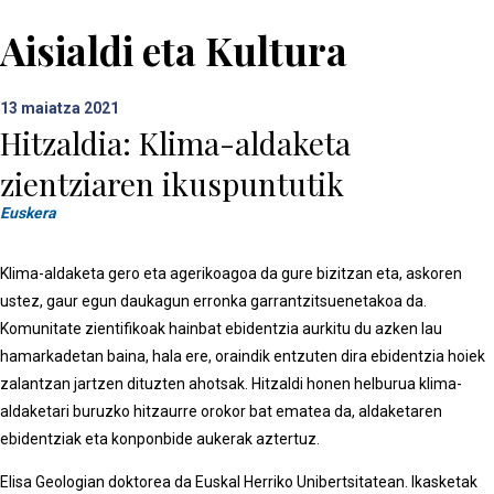
Aisialdi eta Kultura
13
maiatza 2021
Hitzaldia: Klima-aldaketa
zientziaren ikuspuntutik
Euskera
Klima-aldaketa gero eta agerikoagoa da gure bizitzan eta, askoren
ustez, gaur egun daukagun erronka garrantzitsuenetakoa da.
Komunitate zientifikoak hainbat ebidentzia aurkitu du azken lau
hamarkadetan baina, hala ere, oraindik entzuten dira ebidentzia hoiek
zalantzan jartzen dituzten ahotsak. Hitzaldi honen helburua klima-
aldaketari buruzko hitzaurre orokor bat ematea da, aldaketaren
ebidentziak eta konponbide aukerak aztertuz.
Elisa Geologian doktorea da Euskal Herriko Unibertsitatean. Ikasketak