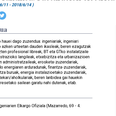
6/11 - 2018/6/14 )
dua
 hauei dago zuzendua: ingeniariak, ingeniari
ko azken urteetan dauden ikasleak, beren ezagutzak
zten profesional libreak, BT eta GTko instalatzaile
istrazioko langileak, etxebizitza eta urbanizazioen
en administratzaileak, erosketa-zuzendariak,
o energiaren arduradunak, finantza-zuzendariak,
itza buruak, energia instalazioetako zuzendariak,
tekari/aholkulariak, beren lanbidea gai hauekin
resetako sailean garatu nahi dutenak, etab.
geniarien Elkargo Ofiziala (Mazarredo, 69 - 4.