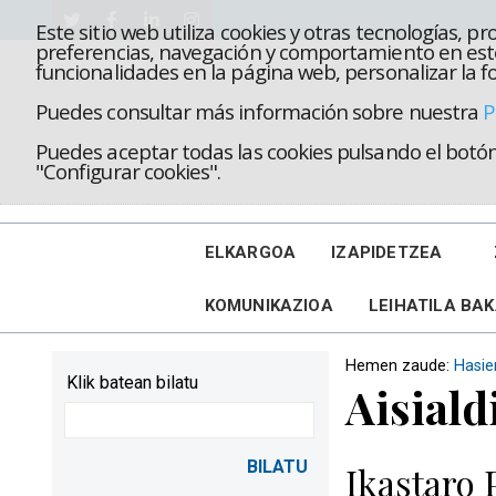
Este sitio web utiliza cookies y otras tecnologías, 
preferencias, navegación y comportamiento en este
funcionalidades en la página web, personalizar la fo
Puedes consultar más información sobre nuestra
P
Puedes aceptar todas las cookies pulsando el botón 
"Configurar cookies".
ELKARGOA
IZAPIDETZEA
KOMUNIKAZIOA
LEIHATILA BA
Hemen zaude:
Hasie
Klik batean bilatu
Aisiald
Ikastaro 