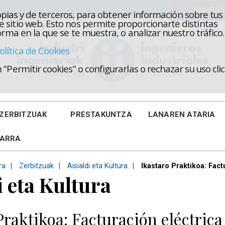
propias y de terceros, para obtener información sobre tus
 sitio web. Esto nos permite proporcionarte distintas
rma en la que se te muestra, o analizar nuestro tráfico.
olítica de Cookies
“Permitir cookies” o configurarlas o rechazar su uso cl
ZERBITZUAK
PRESTAKUNTZA
LANAREN ATARIA
KARRA
ra
Zerbitzuak
Aisialdi eta Kultura
Ikastaro Praktikoa: Fac
i eta Kultura
Praktikoa: Facturación eléctrica