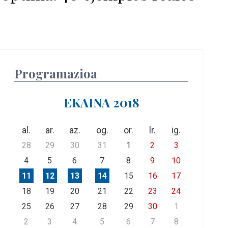
Programazioa
EKAINA 2018
al.
ar.
az.
og.
or.
lr.
ig.
28
29
30
31
1
2
3
4
5
6
7
8
9
10
11
12
13
14
15
16
17
18
19
20
21
22
23
24
25
26
27
28
29
30
1
2
3
4
5
6
7
8