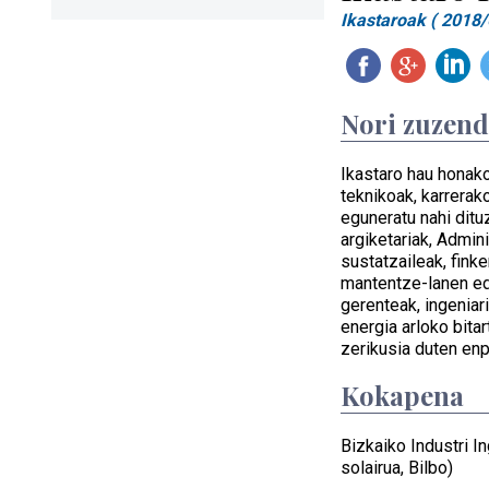
Ikastaroak ( 2018/
Nori zuzen
Ikastaro hau honako
teknikoak, karrera
eguneratu nahi ditu
argiketariak, Admin
sustatzaileak, fink
mantentze-lanen ed
gerenteak, ingeniar
energia arloko bitar
zerikusia duten enp
Kokapena
Bizkaiko Industri In
solairua, Bilbo)