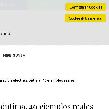
VISADOS
Configurar Cookies
Cookieak baimendu
icando
NIRE GUNEA
turación eléctrica óptima. 40 ejemplos reales
 óptima. 40 ejemplos reales