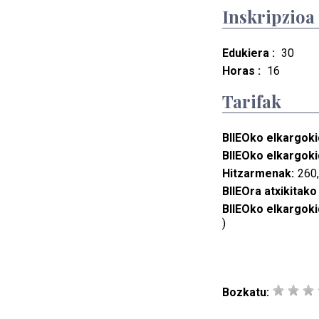
Inskripzioa
Edukiera :
30
Horas :
16
Tarifak
BIIEOko elkargoki
BIIEOko elkargoki
Hitzarmenak:
260,
BIIEOra atxikitako
BIIEOko elkargoki
)
Bozkatu: