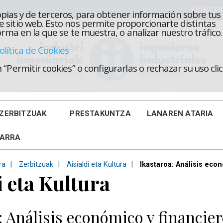
propias y de terceros, para obtener información sobre tus
 sitio web. Esto nos permite proporcionarte distintas
rma en la que se te muestra, o analizar nuestro tráfico.
olítica de Cookies
“Permitir cookies” o configurarlas o rechazar su uso cl
ZERBITZUAK
PRESTAKUNTZA
LANAREN ATARIA
KARRA
ra
Zerbitzuak
Aisialdi eta Kultura
Ikastaroa: Análisis eco
i eta Kultura
: Análisis económico y financier