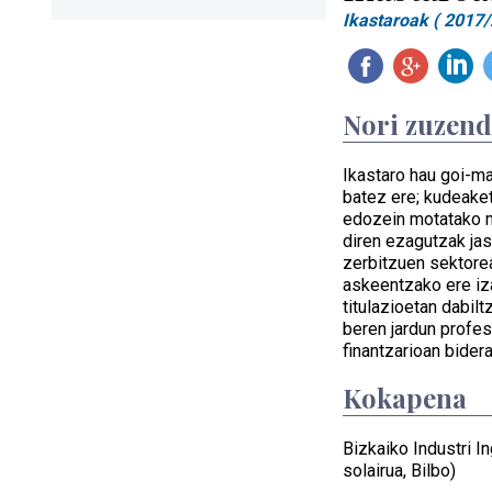
Ikastaroak ( 2017/
Nori zuzen
Ikastaro hau goi-ma
batez ere; kudeaket
edozein motatako m
diren ezagutzak jas
zerbitzuen sektore
askeentzako ere izan
titulazioetan dabilt
beren jardun profe
finantzarioan bidera
Kokapena
Bizkaiko Industri In
solairua, Bilbo)