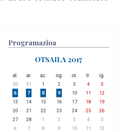
Programazioa
OTSAILA 2017
al.
ar.
az.
og.
or.
lr.
ig.
30
31
1
2
3
4
5
6
7
8
9
10
11
12
13
14
15
16
17
18
19
20
21
22
23
24
25
26
27
28
1
2
3
4
5
6
7
8
9
10
11
12