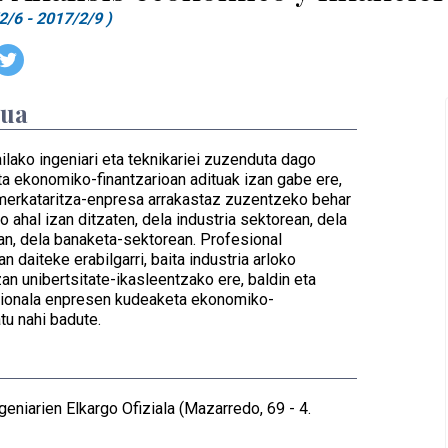
2/6 - 2017/2/9 )
dua
ilako ingeniari eta teknikariei zuzenduta dago
a ekonomiko-finantzarioan adituak izan gabe ere,
erkataritza-enpresa arrakastaz zuzentzeko behar
o ahal izan ditzaten, dela industria sektorean, dela
an, dela banaketa-sektorean. Profesional
 daiteke erabilgarri, baita industria arloko
zan unibertsitate-ikasleentzako ere, baldin eta
sionala enpresen kudeaketa ekonomiko-
tu nahi badute.
geniarien Elkargo Ofiziala (Mazarredo, 69 - 4.