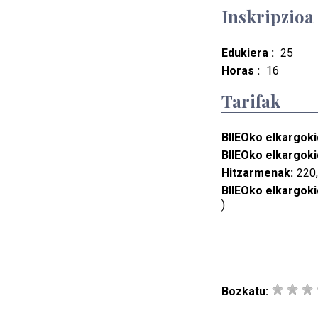
Inskripzioa
Edukiera :
25
Horas :
16
Tarifak
BIIEOko elkargoki
BIIEOko elkargoki
Hitzarmenak:
220,
BIIEOko elkargoki
)
Bozkatu: