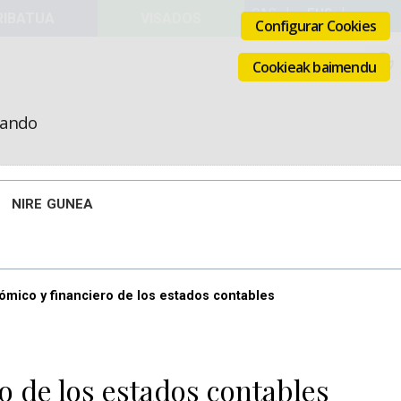
VISADOS
Configurar Cookies
Cookieak baimendu
icando
NIRE GUNEA
nómico y financiero de los estados contables
o de los estados contables