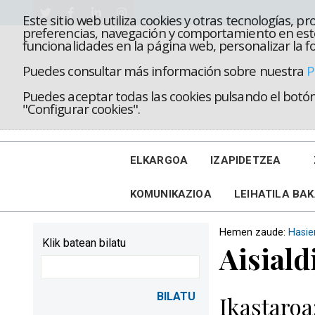
Este sitio web utiliza cookies y otras tecnologías, 
preferencias, navegación y comportamiento en este
funcionalidades en la página web, personalizar la fo
Puedes consultar más información sobre nuestra
P
Puedes aceptar todas las cookies pulsando el botón 
"Configurar cookies".
ELKARGOA
IZAPIDETZEA
KOMUNIKAZIOA
LEIHATILA BA
Hemen zaude:
Hasie
Klik batean bilatu
Aisiald
Ikastaroa