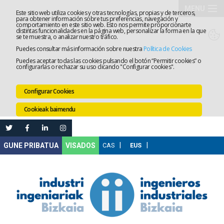
MENU
Este sitio web utiliza cookies y otras tecnologías, propias y de terceros,
para obtener información sobre tus preferencias, navegación y
comportamiento en este sitio web. Esto nos permite proporcionarte
Elkargoa
distintas funcionalidades en la página web, personalizar la forma en la que
se te muestra, o analizar nuestro tráfico.
Puedes consultar más información sobre nuestra
Política de Cookies
Izapidetz
Puedes aceptar todas las cookies pulsando el botón “Permitir cookies” o
configurarlas o rechazar su uso clicando "Configurar cookies".
Zerbitzua
Configurar Cookies
Prestakun
Cookieak baimendu
Lanaren
Ataria
Nire
VISADOS
Gunea
Komunika
Leihatila
bakarra