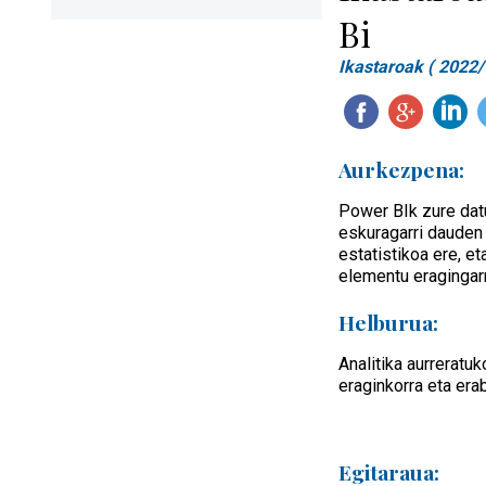
Bi
Ikastaroak ( 2022/
Aurkezpena:
Power BIk zure datu
eskuragarri dauden 
estatistikoa ere, e
elementu eragingarr
Helburua:
Analitika aurreratu
eraginkorra eta era
Egitaraua: