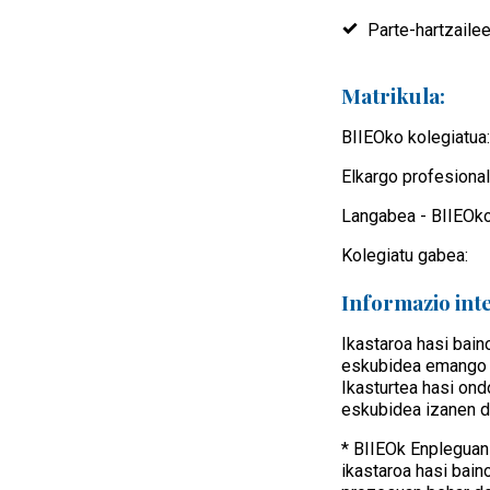
Parte-hartzailee
Matrikula:
BIIEOko kolegiatua:
Elkargo profesiona
Langabea - BIIEOko 
Kolegiatu gabea:
Informazio int
Ikastaroa hasi bain
eskubidea emango d
Ikasturtea hasi on
eskubidea izanen d
* BIIEOk Enpleguan
ikastaroa hasi bain