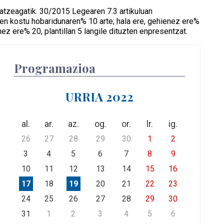
atzeagatik. 30/2015 Legearen 7.3 artikuluan
ren kostu hobaridunaren% 10 arte; hala ere, gehienez ere%
nez ere% 20, plantillan 5 langile dituzten enpresentzat.
Programazioa
URRIA 2022
al.
ar.
az.
og.
or.
lr.
ig.
26
27
28
29
30
1
2
3
4
5
6
7
8
9
10
11
12
13
14
15
16
17
18
19
20
21
22
23
24
25
26
27
28
29
30
31
1
2
3
4
5
6