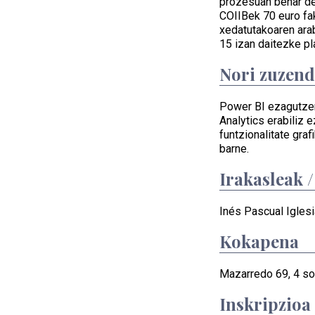
prozesuan behar d
COIIBek 70 euro fak
xedatutakoaren arab
15 izan daitezke pl
Nori zuzen
Power BI ezagutzen
Analytics erabiliz 
funtzionalitate gra
barne.
Irakasleak 
Inés Pascual Igles
Kokapena
Mazarredo 69, 4 sol
Inskripzioa