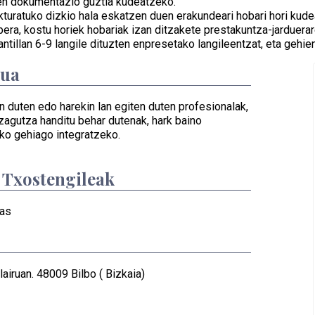
en dokumentazio guztia kudeatzeko.
turatuko dizkio hala eskatzen duen erakundeari hobari hori kude
era, kostu horiek hobariak izan ditzakete prestakuntza-jarduera
antillan 6-9 langile dituzten enpresetako langileentzat, eta gehie
dua
 duten edo harekin lan egiten duten profesionalak,
ezagutza handitu behar dutenak, hark baino
fiko gehiago integratzeko.
/ Txostengileak
ias
airuan. 48009 Bilbo ( Bizkaia)