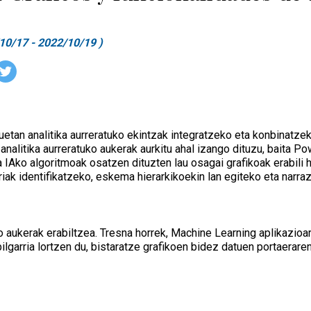
10/17 - 2022/10/19 )
etan analitika aurreratuko ekintzak integratzeko eta konbinatze
analitika aurreratuko aukerak aurkitu ahal izango dituzu, baita P
ta IAko algoritmoak osatzen dituzten lau osagai grafikoak erabili
iak identifikatzeko, eskema hierarkikoekin lan egiteko eta narra
ko aukerak erabiltzea. Tresna horrek, Machine Learning aplikazioa
bilgarria lortzen du, bistaratze grafikoen bidez datuen portaerar