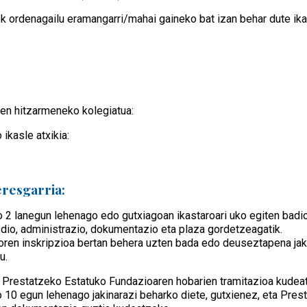
k ordenagailu eramangarri/mahai gaineko bat izan behar dute ikas
len hitzarmeneko kolegiatua:
ikasle atxikia:
eresgarria:
o 2 lanegun lehenago edo gutxiagoan ikastaroari uko egiten badio
io, administrazio, dokumentazio eta plaza gordetzeagatik.
doren inskripzioa bertan behera uzten bada edo deuseztapena jak
u.
 Prestatzeko Estatuko Fundazioaren hobarien tramitazioa kudeat
o 10 egun lehenago jakinarazi beharko diete, gutxienez, eta Prest