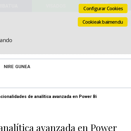
VISADOS
Configurar Cookies
Cookieak baimendu
icando
NIRE GUNEA
uncionalidades de analítica avanzada en Power Bi
 analítica avanzada en Power