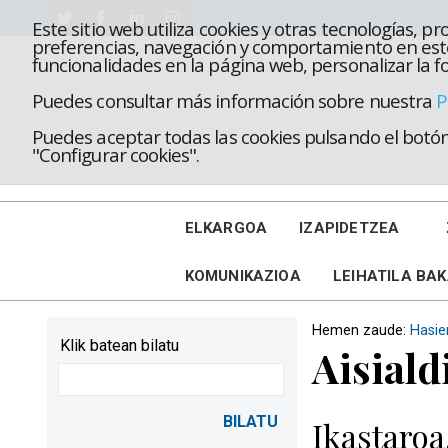
Este sitio web utiliza cookies y otras tecnologías, 
preferencias, navegación y comportamiento en este
funcionalidades en la página web, personalizar la fo
Puedes consultar más información sobre nuestra
P
Puedes aceptar todas las cookies pulsando el botón 
"Configurar cookies".
ELKARGOA
IZAPIDETZEA
KOMUNIKAZIOA
LEIHATILA BA
Hemen zaude:
Hasie
Klik batean bilatu
Aisiald
Ikastaroa