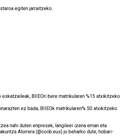
taroa egiten jarraitzeko.
 eskatzaileak, BIIEOri bere matrikularen %15 atxikitzeko
inarazten ez bada, BIIEOk matrikularen% 50 atxikitzeko
zea nahi duten enpresek, langileei izena eman eta
akuntza Alorrera (@coiib.eus) jo beharko dute, hobari-