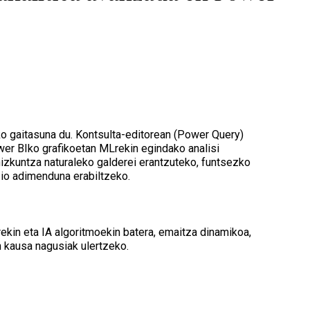
ko gaitasuna du. Kontsulta-editorean (Power Query)
ower BIko grafikoetan MLrekin egindako analisi
 hizkuntza naturaleko galderei erantzuteko, funtsezko
zio adimenduna erabiltzeko.
rekin eta IA algoritmoekin batera, emaitza dinamikoa,
en kausa nagusiak ulertzeko.