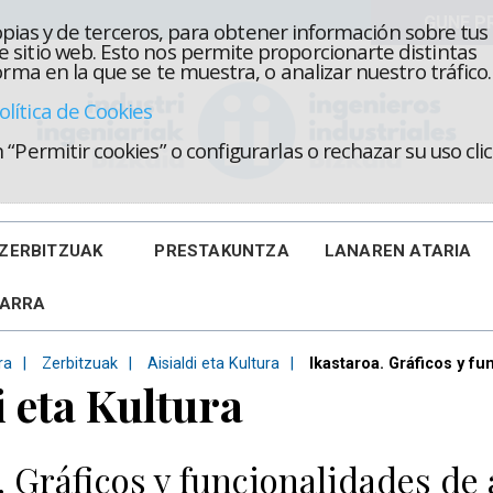
propias y de terceros, para obtener información sobre tus
 sitio web. Esto nos permite proporcionarte distintas
rma en la que se te muestra, o analizar nuestro tráfico.
olítica de Cookies
“Permitir cookies” o configurarlas o rechazar su uso cl
ZERBITZUAK
PRESTAKUNTZA
LANAREN ATARIA
KARRA
ra
Zerbitzuak
Aisialdi eta Kultura
Ikastaroa. Gráficos y f
i eta Kultura
. Gráficos y funcionalidades de