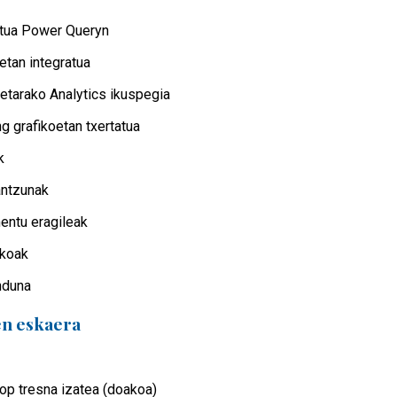
ratua Power Queryn
oetan integratua
uetarako Analytics ikuspegia
g grafikoetan txertatua
k
antzunak
entu eragileak
ikoak
nduna
n eskaera
p tresna izatea (doakoa)