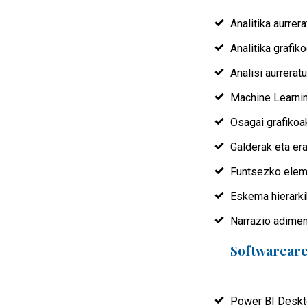
Analitika aurre
Analitika grafik
Analisi aurrerat
Machine Learnin
Osagai grafikoa
Galderak eta er
Funtsezko elem
Eskema hierark
Narrazio adime
Softwareare
Power BI Deskto