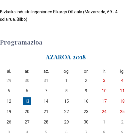
Bizkaiko Industri Ingeniarien Elkargo Ofiziala (Mazarredo, 69 - 4.
solairua, Bilbo)
Programazioa
AZAROA 2018
al.
ar.
az.
og.
or.
lr.
ig.
29
30
31
1
2
3
4
5
6
7
8
9
10
11
12
13
14
15
16
17
18
19
20
21
22
23
24
25
26
27
28
29
30
1
2
3
4
5
6
7
8
9