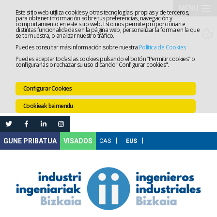
MENU
Este sitio web utiliza cookies y otras tecnologías, propias y de terceros,
para obtener información sobre tus preferencias, navegación y
comportamiento en este sitio web. Esto nos permite proporcionarte
Elkargoa
distintas funcionalidades en la página web, personalizar la forma en la que
se te muestra, o analizar nuestro tráfico.
Puedes consultar más información sobre nuestra
Política de Cookies
Izapidetz
Puedes aceptar todas las cookies pulsando el botón “Permitir cookies” o
configurarlas o rechazar su uso clicando "Configurar cookies".
Zerbitzua
Configurar Cookies
Prestakun
Cookieak baimendu
Lanaren
Ataria
Nire
VISADOS
Gunea
Komunika
Leihatila
bakarra