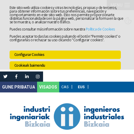
MENU
Este sitio web utiliza cookies y otras tecnologías, propias y de terceros,
para obtener información sobre tus preferencias, navegación y
comportamiento en este sitio web. Esto nos permite proporcionarte
Elkargoa
distintas funcionalidades en la página web, personalizar la forma en la que
se te muestra, o analizar nuestro tráfico.
Puedes consultar más información sobre nuestra
Política de Cookies
Izapidetz
Puedes aceptar todas las cookies pulsando el botón “Permitir cookies” o
configurarlas o rechazar su uso clicando "Configurar cookies".
Zerbitzua
Configurar Cookies
Prestakun
Cookieak baimendu
Lanaren
Ataria
Nire
VISADOS
Gunea
Komunika
Leihatila
bakarra