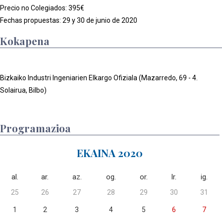
Precio no Colegiados: 395€
Fechas propuestas: 29 y 30 de junio de 2020
Kokapena
Bizkaiko Industri Ingeniarien Elkargo Ofiziala (Mazarredo, 69 - 4.
Solairua, Bilbo)
Programazioa
EKAINA 2020
al.
ar.
az.
og.
or.
lr.
ig.
25
26
27
28
29
30
31
1
2
3
4
5
6
7