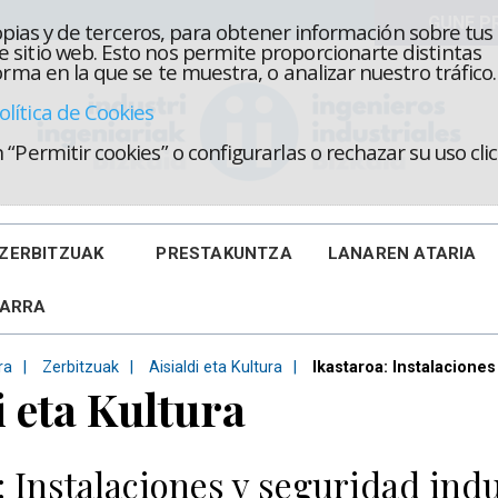
propias y de terceros, para obtener información sobre tus
 sitio web. Esto nos permite proporcionarte distintas
rma en la que se te muestra, o analizar nuestro tráfico.
olítica de Cookies
“Permitir cookies” o configurarlas o rechazar su uso cl
ZERBITZUAK
PRESTAKUNTZA
LANAREN ATARIA
KARRA
ra
Zerbitzuak
Aisialdi eta Kultura
Ikastaroa: Instalacione
i eta Kultura
: Instalaciones y seguridad ind