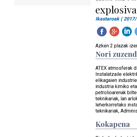
explosiva
Ikastaroak ( 2017/
Azken 2 plazak iz
Nori zuzen
ATEX atmosferak dit
Instalatzaile elek
elikagaien industri
industria kimiko et
petrolioarenak bilte
teknikariak, lan ar
leherkorretako inst
teknikariak, Admini
Kokapena