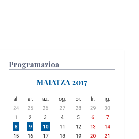
Programazioa
MAIATZA 2017
al.
ar.
az.
og.
or.
lr.
ig.
24
25
26
27
28
29
30
1
2
3
4
5
6
7
8
9
10
11
12
13
14
15
16
17
18
19
20
21