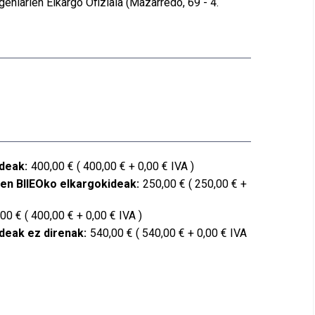
geniarien Elkargo Ofiziala (Mazarredo, 69 - 4.
deak:
400,00 € ( 400,00 € + 0,00 € IVA )
en BIIEOko elkargokideak:
250,00 € ( 250,00 € +
00 € ( 400,00 € + 0,00 € IVA )
deak ez direnak:
540,00 € ( 540,00 € + 0,00 € IVA