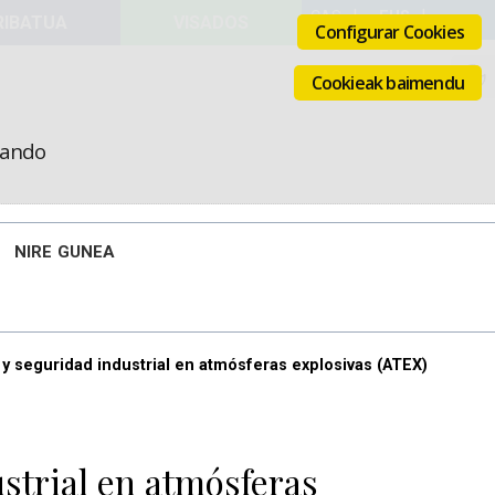
VISADOS
Configurar Cookies
Cookieak baimendu
icando
NIRE GUNEA
s y seguridad industrial en atmósferas explosivas (ATEX)
ustrial en atmósferas