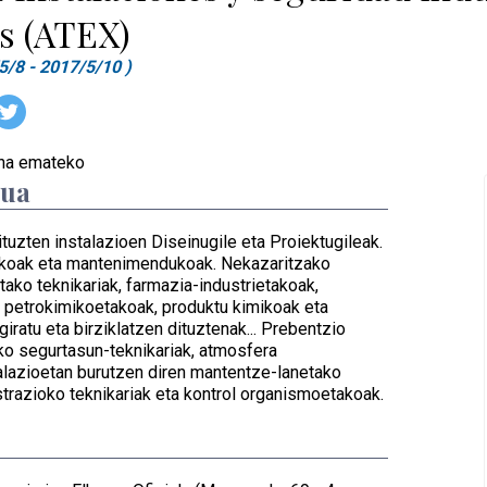
s (ATEX)
5/8 - 2017/5/10 )
ena emateko
dua
uzten instalazioen Diseinugile eta Proiektugileak.
trikoak eta mantenimendukoak. Nekazaritzako
etako teknikariak, farmazia-industrietakoak,
a petrokimikoetakoak, produktu kimikoak eta
giratu eta birziklatzen dituztenak... Prebentzio
loko segurtasun-teknikariak, atmosfera
alazioetan burutzen diren mantentze-lanetako
strazioko teknikariak eta kontrol organismoetakoak.