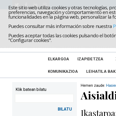
Este sitio web utiliza cookies y otras tecnologías, 
preferencias, navegación y comportamiento en este
funcionalidades en la página web, personalizar la fo
Puedes consultar más información sobre nuestra
P
Puedes aceptar todas las cookies pulsando el botón 
"Configurar cookies".
ELKARGOA
IZAPIDETZEA
KOMUNIKAZIOA
LEIHATILA BA
Hemen zaude:
Hasie
Klik batean bilatu
Aisiald
Ikastaroa