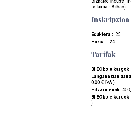
Bizkaiko Industri In
solairua - Bilbao)
Inskripzioa
Edukiera :
25
Horas :
24
Tarifak
BIIEOko elkargoki
Langabezian daud
0,00 € IVA )
Hitzarmenak:
400,
BIIEOko elkargoki
)