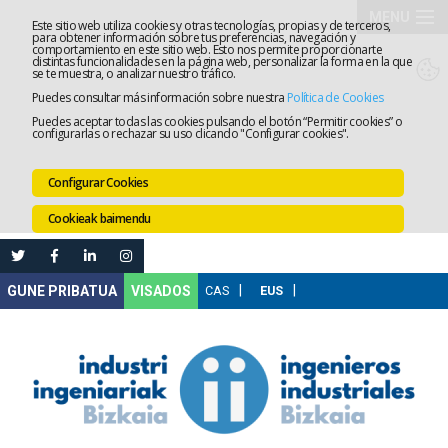
MENU
Este sitio web utiliza cookies y otras tecnologías, propias y de terceros,
para obtener información sobre tus preferencias, navegación y
comportamiento en este sitio web. Esto nos permite proporcionarte
Elkargoa
distintas funcionalidades en la página web, personalizar la forma en la que
se te muestra, o analizar nuestro tráfico.
Puedes consultar más información sobre nuestra
Política de Cookies
Izapidetz
Puedes aceptar todas las cookies pulsando el botón “Permitir cookies” o
configurarlas o rechazar su uso clicando "Configurar cookies".
Zerbitzua
Configurar Cookies
Prestakun
Cookieak baimendu
Lanaren
Ataria
Nire
VISADOS
Gunea
Komunika
Leihatila
bakarra