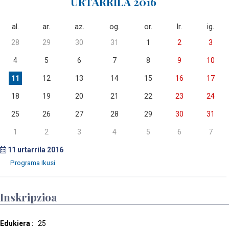
URTARRILA 2016
al.
ar.
az.
og.
or.
lr.
ig.
28
29
30
31
1
2
3
4
5
6
7
8
9
10
11
12
13
14
15
16
17
18
19
20
21
22
23
24
25
26
27
28
29
30
31
1
2
3
4
5
6
7
11
urtarrila 2016
Inskripzioa
Edukiera :
25