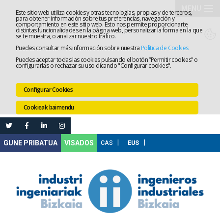
MENU
Este sitio web utiliza cookies y otras tecnologías, propias y de terceros,
para obtener información sobre tus preferencias, navegación y
comportamiento en este sitio web. Esto nos permite proporcionarte
Elkargoa
distintas funcionalidades en la página web, personalizar la forma en la que
se te muestra, o analizar nuestro tráfico.
Puedes consultar más información sobre nuestra
Política de Cookies
Izapidetz
Puedes aceptar todas las cookies pulsando el botón “Permitir cookies” o
configurarlas o rechazar su uso clicando "Configurar cookies".
Zerbitzua
Configurar Cookies
Prestakun
Cookieak baimendu
Lanaren
Ataria
Nire
VISADOS
Gunea
Komunika
Leihatila
bakarra