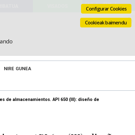
VISADOS
Configurar Cookies
Cookieak baimendu
icando
NIRE GUNEA
es de almacenamientos. API 650 (III): diseño de