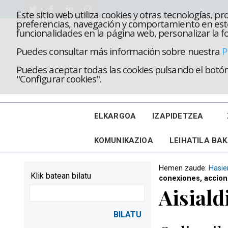
Este sitio web utiliza cookies y otras tecnologías, 
preferencias, navegación y comportamiento en este
funcionalidades en la página web, personalizar la fo
Puedes consultar más información sobre nuestra
P
Puedes aceptar todas las cookies pulsando el botón 
"Configurar cookies".
ELKARGOA
IZAPIDETZEA
KOMUNIKAZIOA
LEIHATILA BA
Hemen zaude:
Hasie
Klik batean bilatu
conexiones, accion
Aisiald