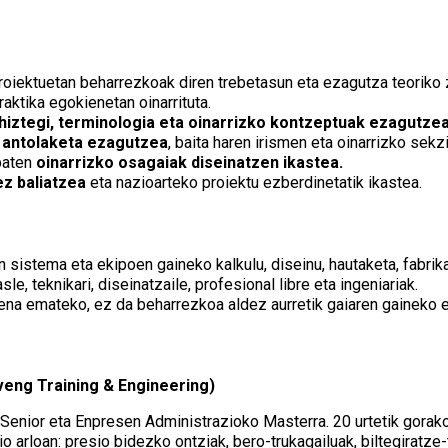
roiektuetan beharrezkoak diren trebetasun eta ezagutza teoriko z
raktika egokienetan oinarrituta.
hiztegi, terminologia eta oinarrizko kontzeptuak ezagutzea
 antolaketa ezagutzea
, baita haren irismen eta oinarrizko sekz
 baten
oinarrizko osagaiak diseinatzen ikastea.
z baliatzea
eta nazioarteko proiektu ezberdinetatik ikastea.
 sistema eta ekipoen gaineko kalkulu, diseinu, hautaketa, fabrik
le, teknikari, diseinatzaile, profesional libre eta ingeniariak.
ena emateko, ez da beharrezkoa aldez aurretik gaiaren gaineko 
rveng Training & Engineering)
 Senior eta Enpresen Administrazioko Masterra. 20 urtetik gora
io arloan: presio bidezko ontziak, bero-trukagailuak, biltegiratze-