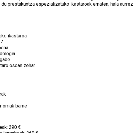
 du prestakuntza espezializatuko ikastaroak ematen, hala aurrez 
ko ikastaroa
/7
pena
odologia
 gabe
staro osoan zehar
rak
u-orriak barne
eak: 290 €