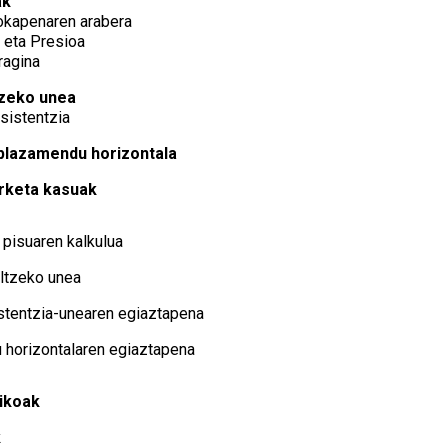
ak
kokapenaren arabera
 eta Presioa
ragina
tzeko unea
esistentzia
plazamendu horizontala
erketa kasuak
pisuaren kalkulua
ultzeko unea
stentzia-unearen egiaztapena
horizontalaren egiaztapena
mikoak
k