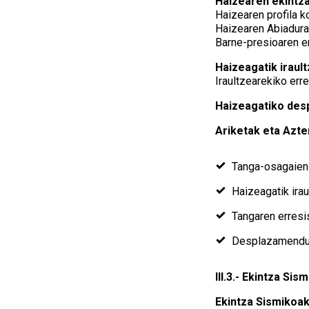
Haizearen ekintz
Haizearen profila 
Haizearen Abiadura
Barne-presioaren e
Haizeagatik iraul
Iraultzearekiko err
Haizeagatiko des
Ariketak eta Azt
Tanga-osagaien 
Haizeagatik ira
Tangaren erresi
Desplazamendu 
III.3.- Ekintza Sis
Ekintza Sismikoa