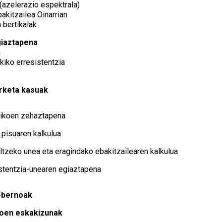
(azelerazio espektrala)
akitzailea Oinarrian
 bertikalak
giaztapena
a
iko erresistentzia
erketa kasuak
ikoen zehaztapena
pisuaren kalkulua
ultzeko unea eta eragindako ebakitzailearen kalkulua
stentzia-unearen egiaztapena
a-bernoak
oen eskakizunak