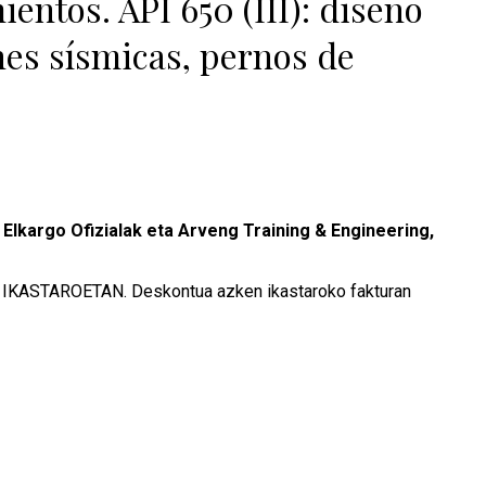
ntos. API 650 (III): diseño
nes sísmicas, pernos de
 Elkargo Ofizialak eta Arveng Training & Engineering,
STAROETAN. Deskontua azken ikastaroko fakturan