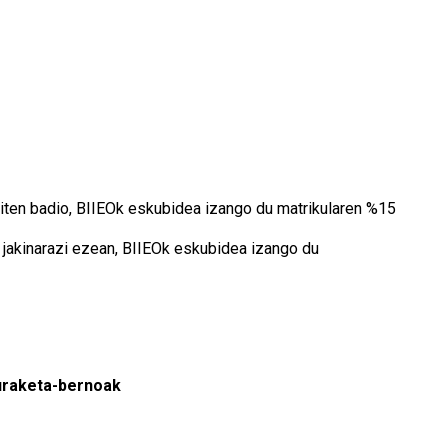
giten badio, BIIEOk eskubidea izango du matrikularen %15
jakinarazi ezean, BIIEOk eskubidea izango du
guraketa-bernoak