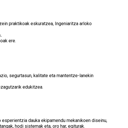
ein praktikoak eskuratzea, Ingeniaritza arloko
.
ioak ere.
azio, segurtasun, kalitate eta mantentze-lanekin
ezagutzarik edukitzea.
ko esperientzia dauka ekipamendu mekanikoen diseinu,
tangak, hodi sistemak eta, oro har, egiturak.