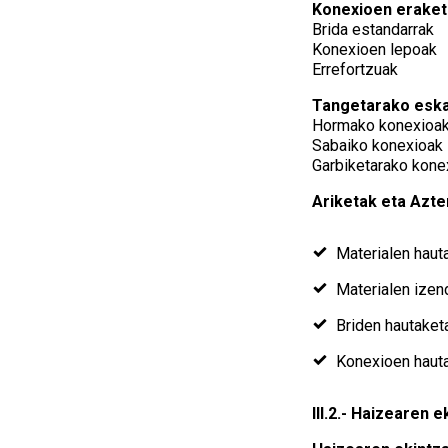
Konexioen eraket
Brida estandarrak
Konexioen lepoak
Errefortzuak
Tangetarako esk
Hormako konexioa
Sabaiko konexioak
Garbiketarako kone
Ariketak eta Azt
Materialen haut
Materialen izen
Briden hautaketa
Konexioen hauta
III.2.- Haizearen e