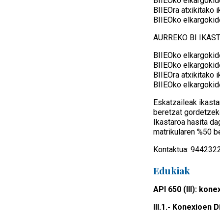
BIIEOko elkargokid
BIIEOra atxikitako 
BIIEOko elkargokid
AURREKO BI IKAS
BIIEOko elkargokide
BIIEOko elkargokide
BIIEOra atxikitako i
BIIEOko elkargokide
Eskatzaileak ikasta
beretzat gordetzek
Ikastaroa hasita d
matrikularen %50 b
Kontaktua: 94423
Edukiak
API 650 (III): ko
III.1.- Konexioen 