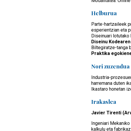
Modalitatea: Online
Helburua
Parte-hartzaileek p
esperientzian eta p
Diseinuari lotutako
Diseinu Kodearen
Biltegiratze-tanga
Praktika egokiene
Nori zuzendua
Industria-prozesuen
harremana duten ikas
Ikastaro honetan iz
Irakaslea
Javier Tirenti (A
Ingeniari Mekaniko
kalkulu eta fabrikaz