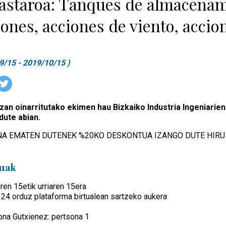
astaroa: Tanques de almacenamie
ones, acciones de viento, accio
9/15 - 2019/10/15 )
zan oinarritutako ekimen hau Bizkaiko Industria Ingeniarien
dute abian.
A EMATEN DUTENEK %20KO DESKONTUA IZANGO DUTE HIRU IKA
tuak
aren 15etik urriaren 15era
 24 orduz plataforma birtualean sartzeko aukera
ona Gutxienez: pertsona 1