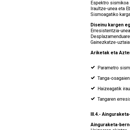
Espektro sismikoa 
Iraultze-unea eta Eb
Sismoagatiko karga
Diseinu kargen e
Erresistentzia-une
Desplazamenduarek
Gainezkatze-uztaia
Ariketak eta Azt
Parametro sism
Tanga-osagaien 
Haizeagatik ira
Tangaren erresi
III.4.- Ainguraket
Ainguraketa-bern