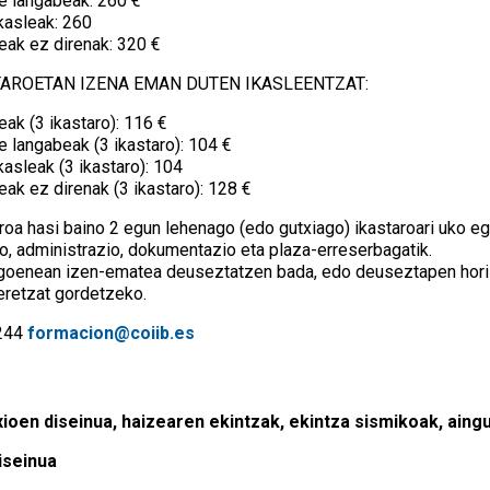
e langabeak: 260 €
ikasleak: 260
eak ez direnak: 320 €
TAROETAN IZENA EMAN DUTEN IKASLEENTZAT:
ak (3 ikastaro): 116 €
 langabeak (3 ikastaro): 104 €
kasleak (3 ikastaro): 104
ak ez direnak (3 ikastaro): 128 €
roa hasi baino 2 egun lehenago (edo gutxiago) ikastaroari uko e
o, administrazio, dokumentazio eta plaza-erreserbagatik.
agoenean izen-ematea deuseztatzen bada, edo deuseztapen hori 
eretzat gordetzeko.
2244
formacion@coiib.es
nexioen diseinua, haizearen ekintzak, ekintza sismikoak, ain
Diseinua