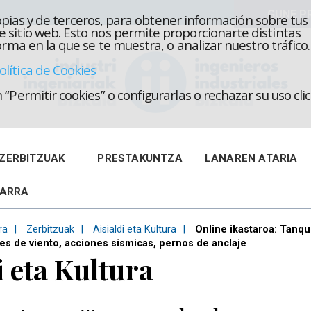
propias y de terceros, para obtener información sobre tus
 sitio web. Esto nos permite proporcionarte distintas
rma en la que se te muestra, o analizar nuestro tráfico.
olítica de Cookies
“Permitir cookies” o configurarlas o rechazar su uso cl
ZERBITZUAK
PRESTAKUNTZA
LANAREN ATARIA
KARRA
ra
Zerbitzuak
Aisialdi eta Kultura
Online ikastaroa: Tanqu
es de viento, acciones sísmicas, pernos de anclaje
i eta Kultura