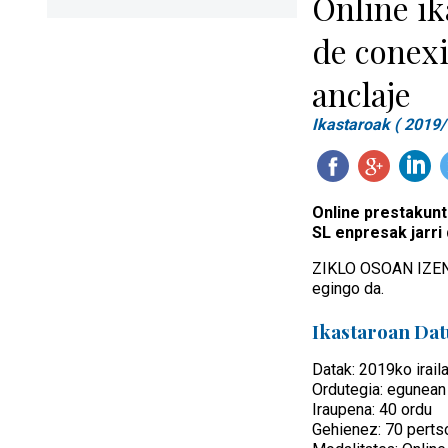
Online ik
de conexi
anclaje
Ikastaroak ( 2019/
Online prestakunt
SL enpresak jarri 
ZIKLO OSOAN IZEN
egingo da.
Ikastaroan Da
Datak: 2019ko irail
Ordutegia: egunean
Iraupena: 40 ordu
Gehienez: 70 perts