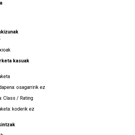
a
akizunak
k
xioak
erketa kasuak
aketa
dapena: osagarririk ez
: Class / Rating
keta: koderik ez
kintzak