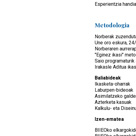
Esperientzia handia
Metodologia
Norberak zuzenduta
Une oro eskura, 24
Norberaren aurrera
"Eginez ikasi" met
Saio programaturik
Irakasle Aditua ika
Baliabideak
Ikasketa-oharrak
Laburpen-bideoak
Asimilatzeko galde
Azterketa kasuak
Kalkulu- eta Disein
Izen-ematea
BIIEOko elkargokid