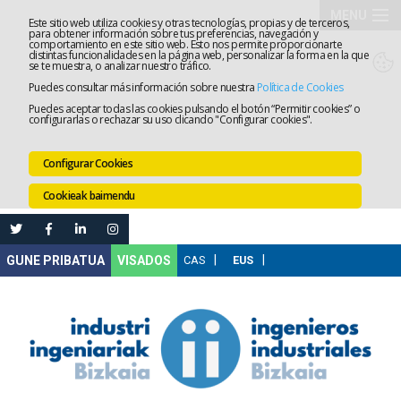
MENU
Este sitio web utiliza cookies y otras tecnologías, propias y de terceros,
para obtener información sobre tus preferencias, navegación y
comportamiento en este sitio web. Esto nos permite proporcionarte
Elkargoa
distintas funcionalidades en la página web, personalizar la forma en la que
se te muestra, o analizar nuestro tráfico.
Puedes consultar más información sobre nuestra
Política de Cookies
Izapidetz
Puedes aceptar todas las cookies pulsando el botón “Permitir cookies” o
configurarlas o rechazar su uso clicando "Configurar cookies".
Zerbitzua
Configurar Cookies
Prestakun
Cookieak baimendu
Lanaren
Ataria
Nire
VISADOS
Gunea
Komunika
Leihatila
bakarra