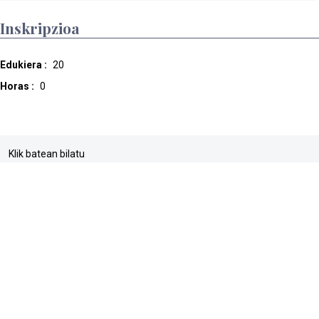
Inskripzioa
Edukiera :
20
Horas :
0
Klik batean bilatu
buscador
web mapa
accesibilidad
pribatasun politika
Cookien Politika
lege abisua
Sarrera
Direktorioa
Dyna
Informazioaren barne kanala