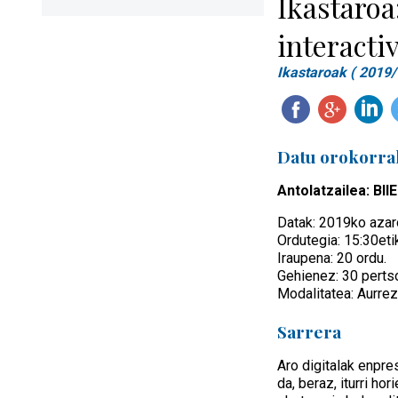
Ikastaroa
interacti
Ikastaroak ( 2019/
Datu orokorra
Antolatzailea: B
Datak: 2019ko azaro
Ordutegia: 15:30eti
Iraupena: 20 ordu.
Gehienez: 30 perts
Modalitatea: Aurrez
Sarrera
Aro digitalak enpre
da, beraz, iturri h