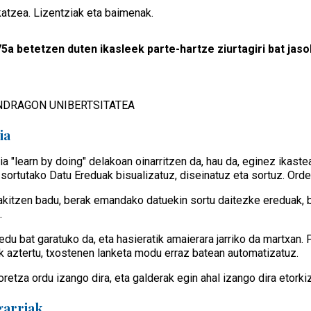
katzea. Lizentziak eta baimenak.
5a betetzen duten ikasleek parte-hartze ziurtagiri bat jaso
DRAGON UNIBERTSITATEA
ia
a "learn by doing" delakoan oinarritzen da, hau da, eginez ikaste
sortutako Datu Ereduak bisualizatuz, diseinatuz eta sortuz. Orde
akitzen badu, berak emandako datuekin sortu daitezke ereduak, b
.
edu bat garatuko da, eta hasieratik amaierara jarriko da martxan.
k aztertu, txostenen lanketa modu erraz batean automatizatuz.
oretza ordu izango dira, eta galderak egin ahal izango dira etork
garriak