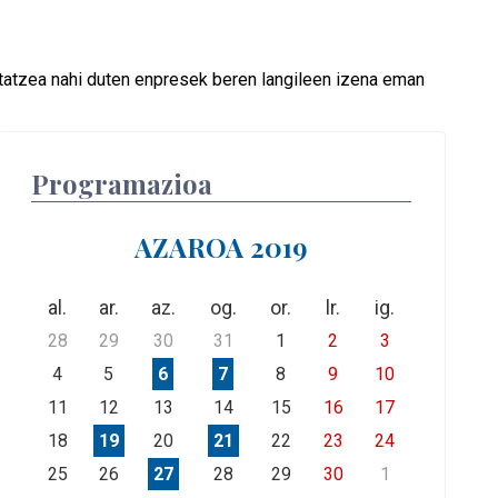
tatzea nahi duten enpresek beren langileen izena eman
Programazioa
AZAROA 2019
al.
ar.
az.
og.
or.
lr.
ig.
28
29
30
31
1
2
3
4
5
6
7
8
9
10
11
12
13
14
15
16
17
18
19
20
21
22
23
24
25
26
27
28
29
30
1