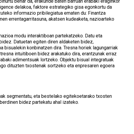
 bihurtu behar da, erakunde baten barruan erabaki eraginkor
gence delakoa, faktore estrategiko gisa egonkortu da
zuteko informazio pribilegiatua ematen du: Finantza
inen errentagarritasuna, akatsen kudeaketa, nazioarteko
rmazioa modu interaktiboan partekatzeko. Datu eta
bidez. Datuetan egiten diren aldaketen bidez,
a bisualekin konbinatzen dira. Tresna horiek lagungarriak
tresna intuitiboen bidez arakatuko dira, erantzunak erraz
abaki adimentsuak lortzeko. Objektu bisual integratuak
ango dituzten txostenak sortzeko eta enpresaren egoera
tuak segmentatu, eta bestelako egitekoetarako txosten
berdinen bidez partekatu ahal izateko.