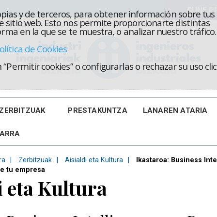
propias y de terceros, para obtener información sobre tus
 sitio web. Esto nos permite proporcionarte distintas
rma en la que se te muestra, o analizar nuestro tráfico.
olítica de Cookies
“Permitir cookies” o configurarlas o rechazar su uso cl
ZERBITZUAK
PRESTAKUNTZA
LANAREN ATARIA
KARRA
ra
Zerbitzuak
Aisialdi eta Kultura
Ikastaroa: Business Int
de tu empresa
i eta Kultura