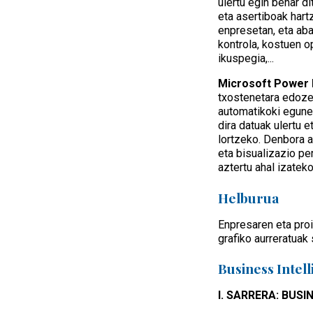
ulertu egin behar d
eta asertiboak har
enpresetan, eta aba
kontrola, kostuen o
ikuspegia,...
Microsoft Power B
txostenetara edozei
automatikoki eguner
dira datuak ulertu 
lortzeko. Denbora a
eta bisualizazio p
aztertu ahal izateko
Helburua
Enpresaren eta proi
grafiko aurreratuak
Business Intel
I. SARRERA: BUS