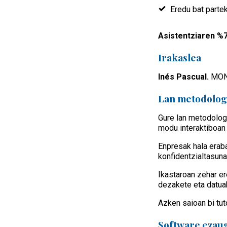
Eredu bat parte
Asistentziaren %7
Irakaslea
Inés Pascual.
MON
Lan metodolog
Gure lan metodologi
modu interaktiboan 
Enpresak hala erab
konfidentzialtasuna
Ikastaroan zehar er
dezakete eta datua
Azken saioan bi tut
Software ezau