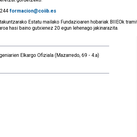
2244
formacion@coiib.es
takuntzarako Estatu mailako Fundazioaren hobariak BIIEOk trami
aroa hasi baino gutxienez 20 egun lehenago jakinarazita.
geniarien Elkargo Ofiziala (Mazarredo, 69 - 4.a)