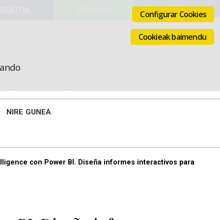
VISADOS
Configurar Cookies
Cookieak baimendu
icando
NIRE GUNEA
elligence con Power BI. Diseña informes interactivos para