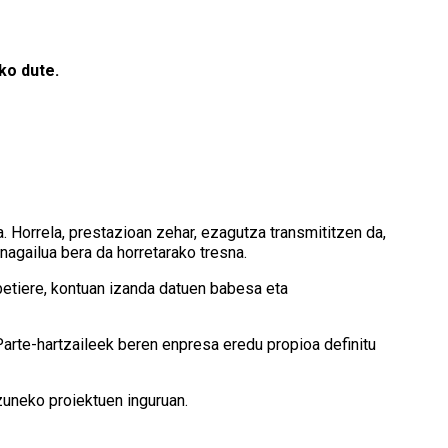
ko dute.
a. Horrela, prestazioan zehar, ezagutza transmititzen da,
nagailua bera da horretarako tresna.
etiere, kontuan izanda datuen babesa eta
 Parte-hartzaileek beren enpresa eredu propioa definitu
izuneko proiektuen inguruan.