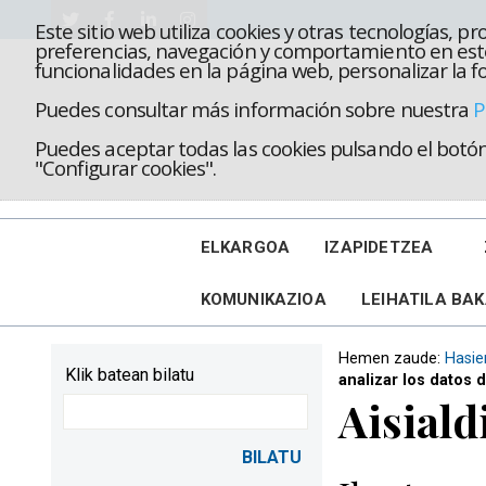
Este sitio web utiliza cookies y otras tecnologías, 
preferencias, navegación y comportamiento en este
funcionalidades en la página web, personalizar la fo
Puedes consultar más información sobre nuestra
P
Puedes aceptar todas las cookies pulsando el botón 
"Configurar cookies".
ELKARGOA
IZAPIDETZEA
KOMUNIKAZIOA
LEIHATILA BA
Hemen zaude:
Hasie
Klik batean bilatu
analizar los datos 
Aisiald