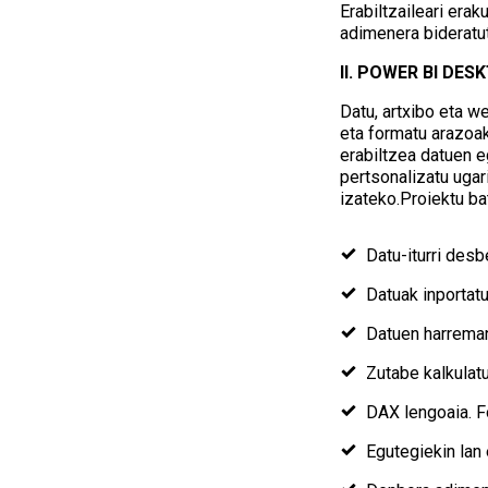
Erabiltzaileari era
adimenera bideratut
II. POWER BI DES
Datu, artxibo eta we
eta formatu arazoak
erabiltzea datuen e
pertsonalizatu uga
izateko.Proiektu ba
Datu-iturri desb
Datuak inportatu
Datuen harreman
Zutabe kalkulatu
DAX lengoaia. F
Egutegiekin lan 