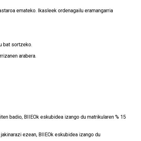
kastaroa emateko. Ikasleek ordenagailu eramangarria
u bat sortzeko.
rizanen arabera.
giten badio, BIIEOk eskubidea izango du matrikularen % 15
jakinarazi ezean, BIIEOk eskubidea izango du