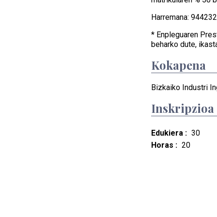
Harremana: 94423
* Enpleguaren Pres
beharko dute, ikast
Kokapena
Bizkaiko Industri In
Inskripzioa
Edukiera :
30
Horas :
20