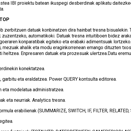
kustea IBI proiektu batean ikuspegi desberdinak aplikatu daitez
a.
KTOP
b zerbitzuen datuak konbinatzen dira hainbat tresna bisualekin. T
 zuzentzeko, automatikoki. Datuak tresna intuitiboen bidez arak
goeraren konparatibak egiteko eta erabaki adimentsuak lortzeko. 
ri, mezuak ahalik eta modu eraginkorrenean emango dituzten txos
ti heltzea. Enpresaren datuak eta prozesuak ulertzea.Datu eremu
erdinekin konektatzea.
, garbitu eta eraldatzea. Power QUERY kontsulta editorea.
 eta modelatua administratzea.
ak eta neurriak. Analytics tresna.
ormula erabilienak (SUMMARIZE, SWITCH, IF, FILTER, RELATED, 
egitea.