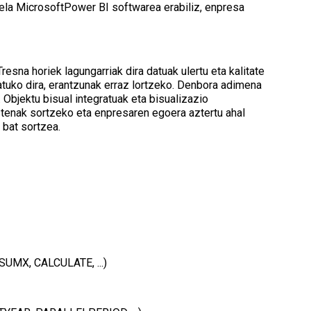
keela MicrosoftPower BI softwarea erabiliz, enpresa
resna horiek lagungarriak dira datuak ulertu eta kalitate
atuko dira, erantzunak erraz lortzeko. Denbora adimena
Objektu bisual integratuak eta bisualizazio
tenak sortzeko eta enpresaren egoera aztertu ahal
 bat sortzea.
SUMX, CALCULATE, ...)