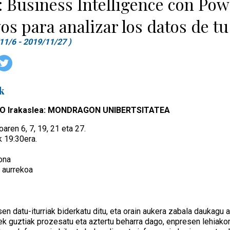
: Business Intelligence con Pow
vos para analizar los datos de t
11/6 - 2019/11/27 )
k
IIEO Irakaslea: MONDRAGON UNIBERTSITATEA
aren 6, 7, 19, 21 eta 27.
k 19:30era.
ona
 aurrekoa
sen datu-iturriak biderkatu ditu, eta orain aukera zabala daukagu 
oriek guztiak prozesatu eta aztertu beharra dago, enpresen lehiak