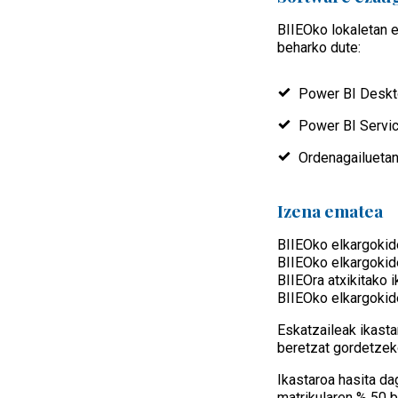
BIIEOko lokaletan e
beharko dute:
Power BI Desk
Power BI Servic
Ordenagailuetan
Izena ematea
BIIEOko elkargokid
BIIEOko elkargokid
BIIEOra atxikitako 
BIIEOko elkargokid
Eskatzaileak ikasta
beretzat gordetzek
Ikastaroa hasita d
matrikularen % 50 