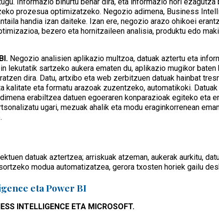
itugu. Informazio bihurtu behar dira, eta informazio hori ezagutza
tzeko prozesua optimizatzeko. Negozio adimena, Business Intelli
ntaila handia izan daiteke. Izan ere, negozio arazo ohikoei erant
ptimizazioa, bezero eta hornitzaileen analisia, produktu edo mak
I.
Negozio analisien aplikazio multzoa, datuak aztertu eta info
n lekutatik sartzeko aukera ematen du, aplikazio mugikor baten 
atzen dira. Datu, artxibo eta web zerbitzuen datuak hainbat tresn
eta kalitate eta formatu arazoak zuzentzeko, automatikoki. Datuak 
dimena erabiltzea datuen egoeraren konparazioak egiteko eta er
ertsonalizatu ugari, mezuak ahalik eta modu eraginkorrenean em
.
ektuen datuak aztertzea; arriskuak atzeman, aukerak aurkitu, da
 sortzeko modua automatizatzea, gerora txosten horiek gailu des
ligence eta Power BI
INESS INTELLIGENCE ETA MICROSOFT.