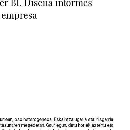
er BI. Diseña informes
u empresa
aurrean, oso heterogeneoa. Eskaintza ugaria eta irisgarria
ortasunaren mesedetan. Gaur egun, datu horiek aztertu eta