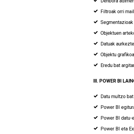
Denbora adime
Filtroak orri mai
Segmentazioak e
Objektuen arteko
Datuak aurkezte
Objektu grafikoa
Eredu bat argita
III. POWER BI LAI
Datu multzo bat 
Power BI egitura
Power BI datu-e
Power BI eta Ex