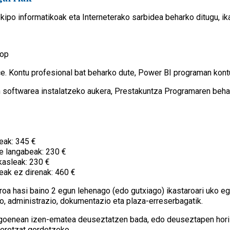
kipo informatikoak eta Interneterako sarbidea beharko ditugu, i
top
e. Kontu profesional bat beharko dute, Power BI programan kont
 softwarea instalatzeko aukera, Prestakuntza Programaren behar
eak: 345 €
e langabeak: 230 €
ikasleak: 230 €
eak ez direnak: 460 €
roa hasi baino 2 egun lehenago (edo gutxiago) ikastaroari uko e
o, administrazio, dokumentazio eta plaza-erreserbagatik.
agoenean izen-ematea deuseztatzen bada, edo deuseztapen hori 
beretzat gordetzeko.