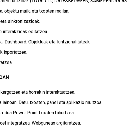
naren funtzioak (TOTALYTD, DATESBETWEEN, SAMEPERIODLASTY
la, objektu maila eta txosten mailan.
ta sinkronizazioak.
 interakzioak editatzea.
a. Dashboard. Objektuak eta funtzionalitateak.
k inportatzea.
ratzea.
NOAN
kargatzea eta horrekin interaktuatzea.
 lainoan. Datu, txosten, panel eta aplikazio multzoa.
redua Power Point txosten bihurtzea.
cel integratzea. Webgunean argitaratzea.