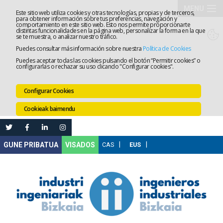
MENU
Este sitio web utiliza cookies y otras tecnologías, propias y de terceros,
para obtener información sobre tus preferencias, navegación y
comportamiento en este sitio web. Esto nos permite proporcionarte
Elkargoa
distintas funcionalidades en la página web, personalizar la forma en la que
se te muestra, o analizar nuestro tráfico.
Puedes consultar más información sobre nuestra
Política de Cookies
Izapidetz
Puedes aceptar todas las cookies pulsando el botón “Permitir cookies” o
configurarlas o rechazar su uso clicando "Configurar cookies".
Zerbitzua
Configurar Cookies
Prestakun
Cookieak baimendu
Lanaren
Ataria
Nire
VISADOS
Gunea
Komunika
Leihatila
bakarra