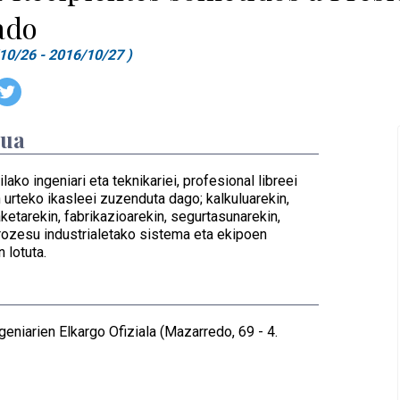
ado
10/26 - 2016/10/27 )
dua
lako ingeniari eta teknikariei, profesional libreei
 urteko ikasleei zuzenduta dago; kalkuluarekin,
aketarekin, fabrikazioarekin, segurtasunarekin,
prozesu industrialetako sistema eta ekipoen
 lotuta.
geniarien Elkargo Ofiziala (Mazarredo, 69 - 4.