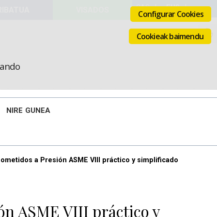
VISADOS
Configurar Cookies
Cookieak baimendu
icando
NIRE GUNEA
sometidos a Presión ASME VIII práctico y simplificado
ón ASME VIII práctico y