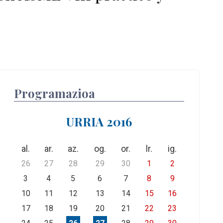
Programazioa
URRIA 2016
al.
ar.
az.
og.
or.
lr.
ig.
26
27
28
29
30
1
2
3
4
5
6
7
8
9
10
11
12
13
14
15
16
17
18
19
20
21
22
23