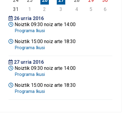
24
25
26
27
28
29
30
31
1
2
3
4
5
6
26
urria 2016
Noiztik 09:30 noiz arte 14:00
Noiztik 15:00 noiz arte 18:30
27
urria 2016
Noiztik 09:30 noiz arte 14:00
Noiztik 15:00 noiz arte 18:30