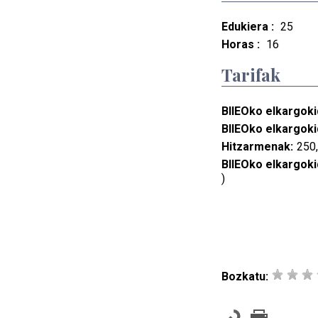
Edukiera :
25
Horas :
16
Tarifak
BIIEOko elkargoki
BIIEOko elkargoki
Hitzarmenak:
250,
BIIEOko elkargoki
)
Bozkatu: