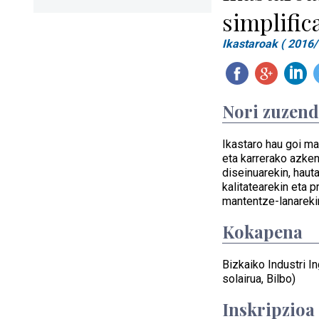
simplific
Ikastaroak ( 2016/
Nori zuzen
Ikastaro hau goi mai
eta karrerako azken
diseinuarekin, haut
kalitatearekin eta 
mantentze-lanarekin
Kokapena
Bizkaiko Industri In
solairua, Bilbo)
Inskripzioa