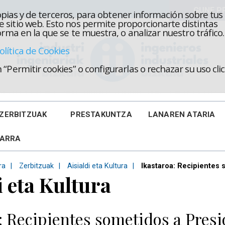
propias y de terceros, para obtener información sobre tus
 sitio web. Esto nos permite proporcionarte distintas
rma en la que se te muestra, o analizar nuestro tráfico.
olítica de Cookies
“Permitir cookies” o configurarlas o rechazar su uso cl
ZERBITZUAK
PRESTAKUNTZA
LANAREN ATARIA
KARRA
ra
Zerbitzuak
Aisialdi eta Kultura
Ikastaroa: Recipientes 
i eta Kultura
: Recipientes sometidos a Presi