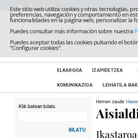
Este sitio web utiliza cookies y otras tecnologías, 
preferencias, navegación y comportamiento en este
funcionalidades en la página web, personalizar la fo
Puedes consultar más información sobre nuestra
P
Puedes aceptar todas las cookies pulsando el botón 
"Configurar cookies".
ELKARGOA
IZAPIDETZEA
KOMUNIKAZIOA
LEIHATILA BA
Hemen zaude:
Hasie
Klik batean bilatu
Aisiald
Ikastaroa