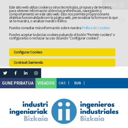
MENU
Este sitio web utiliza cookies y otras tecnologías, propias y de terceros,
para obtener información sobre tus preferencias, navegación y
comportamiento en este sitio web. Esto nos permite proporcionarte
Elkargoa
distintas funcionalidades en la página web, personalizar la forma en la que
se te muestra, o analizar nuestro tráfico.
Puedes consultar más información sobre nuestra
Política de Cookies
Izapidetz
Puedes aceptar todas las cookies pulsando el botón “Permitir cookies” o
configurarlas o rechazar su uso clicando "Configurar cookies".
Zerbitzua
Configurar Cookies
Prestakun
Cookieak baimendu
Lanaren
Ataria
Nire
VISADOS
Gunea
Komunika
Leihatila
bakarra