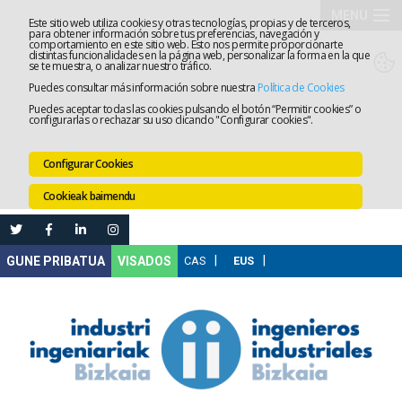
MENU
Este sitio web utiliza cookies y otras tecnologías, propias y de terceros,
para obtener información sobre tus preferencias, navegación y
comportamiento en este sitio web. Esto nos permite proporcionarte
Elkargoa
distintas funcionalidades en la página web, personalizar la forma en la que
se te muestra, o analizar nuestro tráfico.
Puedes consultar más información sobre nuestra
Política de Cookies
Izapidetz
Puedes aceptar todas las cookies pulsando el botón “Permitir cookies” o
configurarlas o rechazar su uso clicando "Configurar cookies".
Zerbitzua
Configurar Cookies
Prestakun
Cookieak baimendu
Lanaren
Ataria
Nire
VISADOS
Gunea
Komunika
Leihatila
bakarra