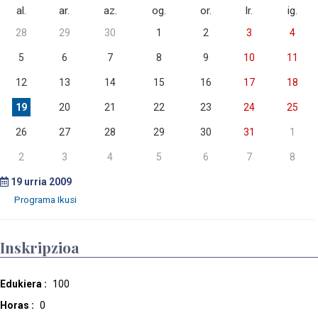
al.
ar.
az.
og.
or.
lr.
ig.
28
29
30
1
2
3
4
5
6
7
8
9
10
11
12
13
14
15
16
17
18
19
20
21
22
23
24
25
26
27
28
29
30
31
1
2
3
4
5
6
7
8
19
urria 2009
Inskripzioa
Edukiera :
100
Horas :
0