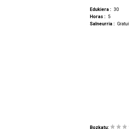
Edukiera :
30
Horas :
5
Salneurria :
Gratui
Bozkatu: