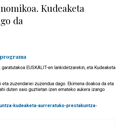
onomikoa. Kudeaketa
ago da
a programa
 garatutakoa EUSKALIT-en lankidetzarekin, eta Kudeaketa
eei eta zuzendariei zuzendua dago. Ekimena doakoa da eta
ahi duten saio guztietan izen emateko aukera izango
kuntza-kudeaketa-aurreratuko-prestakuntza-