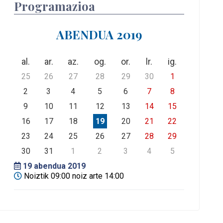
Programazioa
ABENDUA 2019
al.
ar.
az.
og.
or.
lr.
ig.
25
26
27
28
29
30
1
2
3
4
5
6
7
8
9
10
11
12
13
14
15
16
17
18
19
20
21
22
23
24
25
26
27
28
29
30
31
1
2
3
4
5
19
abendua 2019
Noiztik 09:00 noiz arte 14:00