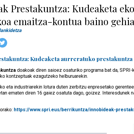
ak Prestakuntza: Kudeaketa ek
oa emaitza-kontua baino gehi
lankidetza
estakuntza: Kudeaketa aurreratuko prestakuntz
akuntza
doakoak diren saioez osaturiko programa bat da, SPRI-k
izko kontzeptuak ezagutzeko helburuarekin.
ko eta industriarekin lotura duten zerbitzu enpresetako gerent
tan ematen diren 16 gaiez osatuta dago, goizez. Interesdunek n
gorako:
https://www.spri.eus/berrikuntza/innobideak-presta