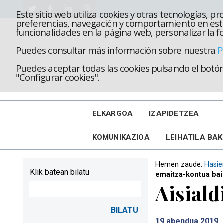
Este sitio web utiliza cookies y otras tecnologías, 
preferencias, navegación y comportamiento en este
funcionalidades en la página web, personalizar la fo
Puedes consultar más información sobre nuestra
P
Puedes aceptar todas las cookies pulsando el botón 
"Configurar cookies".
ELKARGOA
IZAPIDETZEA
KOMUNIKAZIOA
LEIHATILA BA
Hemen zaude:
Hasie
Klik batean bilatu
emaitza-kontua bai
Aisiald
19
abendua 2019