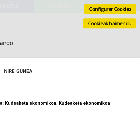
VISADOS
Configurar Cookies
Cookieak baimendu
icando
NIRE GUNEA
za: Kudeaketa ekonomikoa. Kudeaketa ekonomikoa