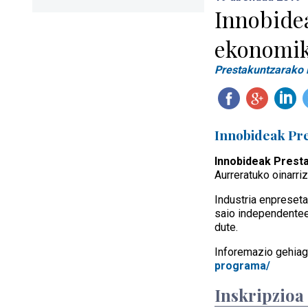
Innobide
ekonomik
Prestakuntzarako 
Innobideak Pr
Innobideak Prest
Aurreratuko oinarr
Industria enpreseta
saio independentee
dute.
Inforemazio gehia
programa/
Inskripzioa