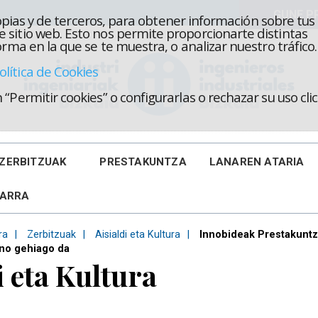
propias y de terceros, para obtener información sobre tus
 sitio web. Esto nos permite proporcionarte distintas
rma en la que se te muestra, o analizar nuestro tráfico.
olítica de Cookies
“Permitir cookies” o configurarlas o rechazar su uso cl
ZERBITZUAK
PRESTAKUNTZA
LANAREN ATARIA
KARRA
ra
Zerbitzuak
Aisialdi eta Kultura
Innobideak Prestakunt
no gehiago da
i eta Kultura