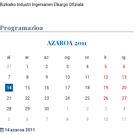
Bizkaiko Industri Ingeniarien Elkargo Ofiziala
Programazioa
AZAROA 2011
al.
ar.
az.
og.
or.
lr.
ig.
31
1
2
3
4
5
6
7
8
9
10
11
12
13
14
15
16
17
18
19
20
21
22
23
24
25
26
27
28
29
30
1
2
3
4
5
6
7
8
9
10
11
14
azaroa 2011