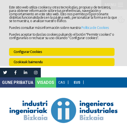
MENU
Este sitio web utiliza cookies y otras tecnologías, propias y de terceros,
para obtener información sobre tus preferencias, navegación y
comportamiento en este sitio web. Esto nos permite proporcionarte
Elkargoa
distintas funcionalidades en la página web, personalizar la forma en la que
se te muestra, o analizar nuestro tráfico.
Puedes consultar más información sobre nuestra
Política de Cookies
Izapidetz
Puedes aceptar todas las cookies pulsando el botón “Permitir cookies” o
configurarlas o rechazar su uso clicando "Configurar cookies".
Zerbitzua
Configurar Cookies
Prestakun
Cookieak baimendu
Lanaren
Ataria
Nire
VISADOS
Gunea
Komunika
Leihatila
bakarra