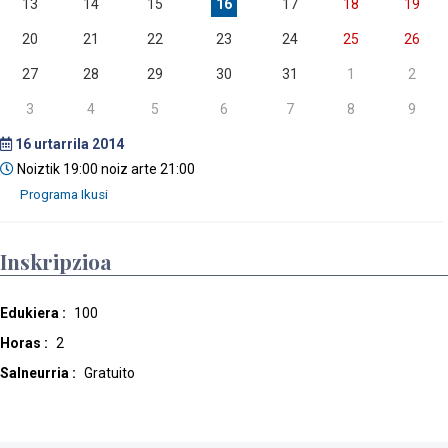
13
14
15
16
17
18
19
20
21
22
23
24
25
26
27
28
29
30
31
1
2
3
4
5
6
7
8
9
16
urtarrila 2014
Noiztik 19:00 noiz arte 21:00
Inskripzioa
Edukiera :
100
Horas :
2
Salneurria :
Gratuito