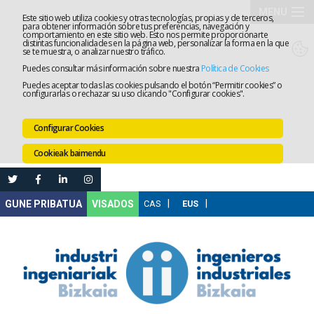
MENU
Este sitio web utiliza cookies y otras tecnologías, propias y de terceros,
para obtener información sobre tus preferencias, navegación y
comportamiento en este sitio web. Esto nos permite proporcionarte
Elkargoa
distintas funcionalidades en la página web, personalizar la forma en la que
se te muestra, o analizar nuestro tráfico.
Puedes consultar más información sobre nuestra
Política de Cookies
Izapidetz
Puedes aceptar todas las cookies pulsando el botón “Permitir cookies” o
configurarlas o rechazar su uso clicando "Configurar cookies".
Zerbitzua
Configurar Cookies
Prestakun
Cookieak baimendu
Lanaren
Ataria
Nire
VISADOS
Gunea
Komunika
Leihatila
bakarra