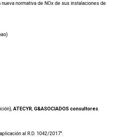
la nueva normativa de NOx de sus instalaciones de
bao)
ción),
ATECYR
,
G&ASOCIADOS consultores
.
aplicación al R.D. 1042/2017".