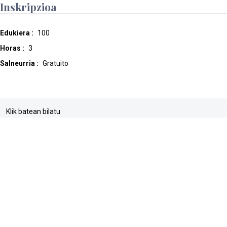
Inskripzioa
Edukiera :
100
Horas :
3
Salneurria :
Gratuito
Klik batean bilatu
buscador
web mapa
accesibilidad
pribatasun politika
Cookien Politika
lege abisua
Sarrera
Direktorioa
Dyna
Informazioaren barne kanala