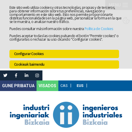
MENU
Este sitio web utiliza cookies y otras tecnologías, propias y de terceros,
para obtener información sobre tus preferencias, navegación y
comportamiento en este sitio web. Esto nos permite proporcionarte
Elkargoa
distintas funcionalidades en la página web, personalizar la forma en la que
se te muestra, o analizar nuestro tráfico.
Puedes consultar más información sobre nuestra
Política de Cookies
Izapidetz
Puedes aceptar todas las cookies pulsando el botón “Permitir cookies” o
configurarlas o rechazar su uso clicando "Configurar cookies".
Zerbitzua
Configurar Cookies
Prestakun
Cookieak baimendu
Lanaren
Ataria
Nire
VISADOS
Gunea
Komunika
Leihatila
bakarra