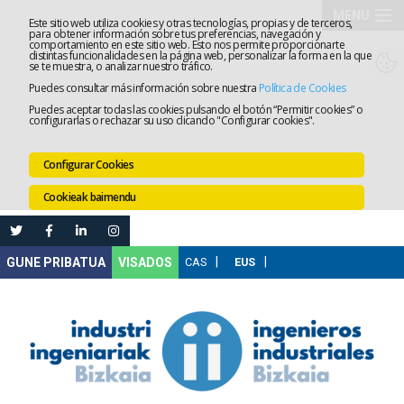
MENU
Este sitio web utiliza cookies y otras tecnologías, propias y de terceros,
para obtener información sobre tus preferencias, navegación y
comportamiento en este sitio web. Esto nos permite proporcionarte
Elkargoa
distintas funcionalidades en la página web, personalizar la forma en la que
se te muestra, o analizar nuestro tráfico.
Puedes consultar más información sobre nuestra
Política de Cookies
Izapidetz
Puedes aceptar todas las cookies pulsando el botón “Permitir cookies” o
configurarlas o rechazar su uso clicando "Configurar cookies".
Zerbitzua
Configurar Cookies
Prestakun
Cookieak baimendu
Lanaren
Ataria
Nire
VISADOS
Gunea
Komunika
Leihatila
bakarra