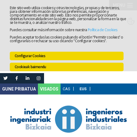
MENU
Este sitio web utiliza cookies y otras tecnologías, propias y de terceros,
para obtener información sobre tus preferencias, navegación y
comportamiento en este sitio web. Esto nos permite proporcionarte
Elkargoa
distintas funcionalidades en la página web, personalizar la forma en la que
se te muestra, o analizar nuestro tráfico.
Puedes consultar más información sobre nuestra
Política de Cookies
Izapidetz
Puedes aceptar todas las cookies pulsando el botón “Permitir cookies” o
configurarlas o rechazar su uso clicando "Configurar cookies".
Zerbitzua
Configurar Cookies
Prestakun
Cookieak baimendu
Lanaren
Ataria
Nire
VISADOS
Gunea
Komunika
Leihatila
bakarra