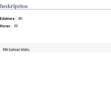
Inskripzioa
Edukiera :
80
Horas :
30
Klik batean bilatu
buscador
web mapa
accesibilidad
pribatasun politika
Cookien Politika
lege abisua
Sarrera
Direktorioa
Dyna
Informazioaren barne kanala