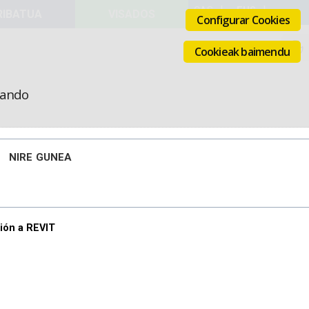
VISADOS
Configurar Cookies
Cookieak baimendu
icando
NIRE GUNEA
ción a REVIT