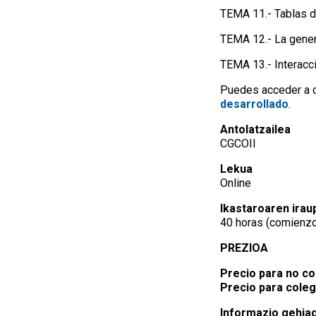
TEMA 11.- Tablas d
TEMA 12.- La gene
TEMA 13.- Interacc
Puedes acceder a d
desarrollado
.
Antolatzailea
CGCOII
Lekua
Online
Ikastaroaren irau
40 horas (comienzo
PREZIOA
Precio para no co
Precio para coleg
Informazio gehia