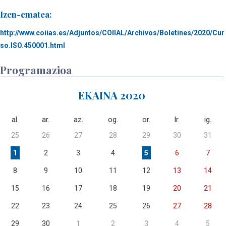
Izen-ematea:
http://www.coiias.es/Adjuntos/COIIAL/Archivos/Boletines/2020/Cur
so.ISO.450001.html
Programazioa
EKAINA 2020
al.
ar.
az.
og.
or.
lr.
ig.
25
26
27
28
29
30
31
1
2
3
4
5
6
7
8
9
10
11
12
13
14
15
16
17
18
19
20
21
22
23
24
25
26
27
28
29
30
1
2
3
4
5