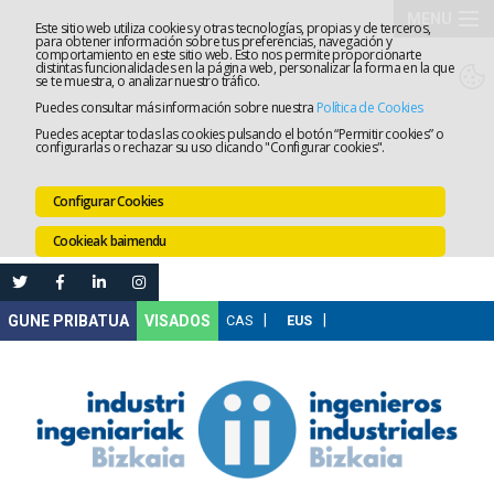
MENU
Este sitio web utiliza cookies y otras tecnologías, propias y de terceros,
para obtener información sobre tus preferencias, navegación y
comportamiento en este sitio web. Esto nos permite proporcionarte
Elkargoa
distintas funcionalidades en la página web, personalizar la forma en la que
se te muestra, o analizar nuestro tráfico.
Puedes consultar más información sobre nuestra
Política de Cookies
Izapidetz
Puedes aceptar todas las cookies pulsando el botón “Permitir cookies” o
configurarlas o rechazar su uso clicando "Configurar cookies".
Zerbitzua
Configurar Cookies
Prestakun
Cookieak baimendu
Lanaren
Ataria
Nire
VISADOS
Gunea
Komunika
Leihatila
bakarra