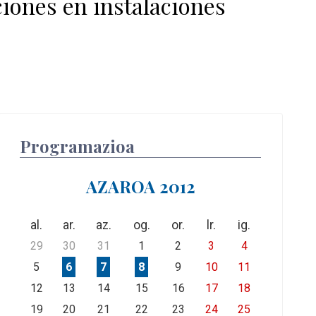
ciones en instalaciones
Programazioa
AZAROA 2012
al.
ar.
az.
og.
or.
lr.
ig.
29
30
31
1
2
3
4
5
6
7
8
9
10
11
12
13
14
15
16
17
18
19
20
21
22
23
24
25