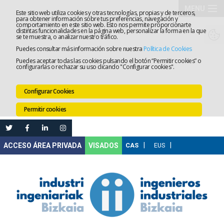
MENU
Este sitio web utiliza cookies y otras tecnologías, propias y de terceros,
para obtener información sobre tus preferencias, navegación y
comportamiento en este sitio web. Esto nos permite proporcionarte
El
distintas funcionalidades en la página web, personalizar la forma en la que
se te muestra, o analizar nuestro tráfico.
Puedes consultar más información sobre nuestra
Política de Cookies
Colegio
Tramitaci
Puedes aceptar todas las cookies pulsando el botón “Permitir cookies” o
configurarlas o rechazar su uso clicando "Configurar cookies".
Servicios
Configurar Cookies
Formació
Permitir cookies
Empleo
Mi
VISADOS
Área
Comunica
Ventanilla
Única