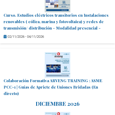
Curso. Productividad con IA. Del "no me da la vida" a tu
mejor versión profesional. Inteligencia artificial
Curso. Estudios eléctricos transitorios en Instalaciones
operativa - Modalidad presencial -Últimas plazas
renovables ( eólica, marina y fotovoltaica) y redes de
disponibles-
transmisión/ distribución - Modalidad presencial -
13/10/2026 - 27/10/2026
02/11/2026 - 04/11/2026
Curso. Análisis avanzado de datos en Excel con IA -
Colaboración Formativa ARVENG TRAINING : ASME
Modalidad presencial -
PCC-1 | Guías de Apriete de Uniones Bridadas (En
directo)
13/10/2026 - 19/10/2026
DICIEMBRE 2026
03/11/2026 - 06/11/2026