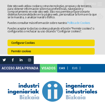
MENU
Este sitio web utiliza cookies y otras tecnologías, propias y de terceros,
para obtener información sobre tus preferencias, navegación y
comportamiento en este sitio web. Esto nos permite proporcionarte
El
distintas funcionalidades en la página web, personalizar la forma en la que
se te muestra, o analizar nuestro tráfico.
Puedes consultar más información sobre nuestra
Política de Cookies
Colegio
Tramitaci
Puedes aceptar todas las cookies pulsando el botón “Permitir cookies” o
configurarlas o rechazar su uso clicando "Configurar cookies".
Servicios
Configurar Cookies
Formació
Permitir cookies
Empleo
Mi
VISADOS
Área
Comunica
Ventanilla
Única