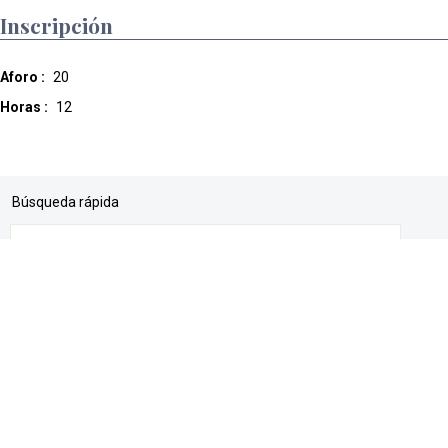
Inscripción
Aforo :
20
Horas :
12
Búsqueda rápida
buscador
mapa web
accesibilidad
Política de Privacidad para Contactos
Política de cookies
aviso legal
Acceso
Directorios
Dyna
Canal interno de información